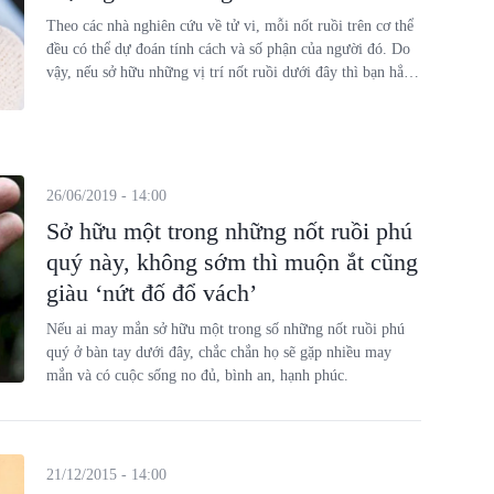
Theo các nhà nghiên cứu về tử vi, mỗi nốt ruồi trên cơ thể
đều có thể dự đoán tính cách và số phận của người đó. Do
vậy, nếu sở hữu những vị trí nốt ruồi dưới đây thì bạn hẳn
là người có số đào hoa.
26/06/2019 - 14:00
Sở hữu một trong những nốt ruồi phú
quý này, không sớm thì muộn ắt cũng
giàu ‘nứt đố đổ vách’
Nếu ai may mắn sở hữu một trong số những nốt ruồi phú
quý ở bàn tay dưới đây, chắc chắn họ sẽ gặp nhiều may
mắn và có cuộc sống no đủ, bình an, hạnh phúc.
21/12/2015 - 14:00