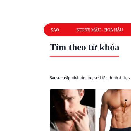
SAO
NGƯỜI MẪU - HOA HẬU
Tìm theo từ khóa
# VỊ TRÍ NỐT RUỒI
Saostar cập nhật tin tức, sự kiện, hình ảnh,