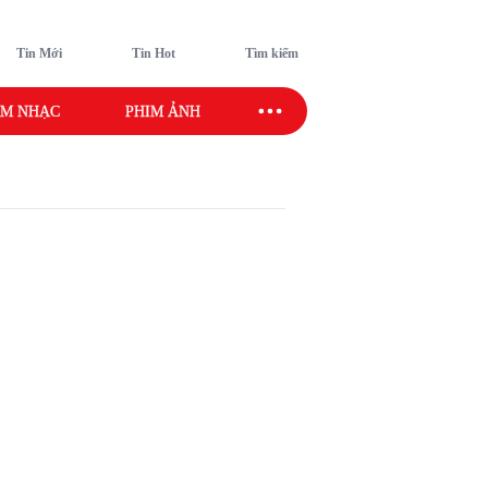
Tin Mới
Tin Hot
Tìm kiếm
M NHẠC
PHIM ẢNH
SAO SPORT