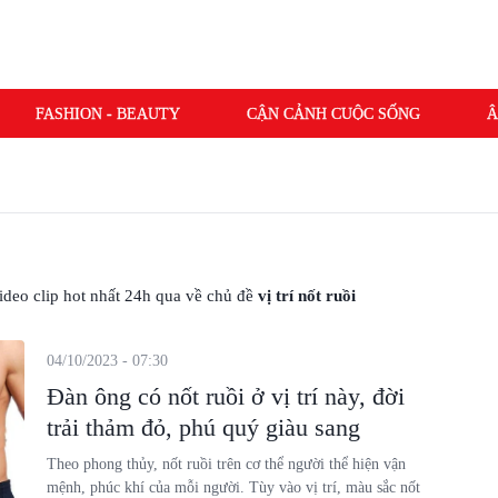
FASHION - BEAUTY
CẬN CẢNH CUỘC SỐNG
Â
 video clip hot nhất 24h qua về chủ đề
vị trí nốt ruồi
04/10/2023 - 07:30
Đàn ông có nốt ruồi ở vị trí này, đời
trải thảm đỏ, phú quý giàu sang
Theo phong thủy, nốt ruồi trên cơ thể người thể hiện vận
mệnh, phúc khí của mỗi người. Tùy vào vị trí, màu sắc nốt