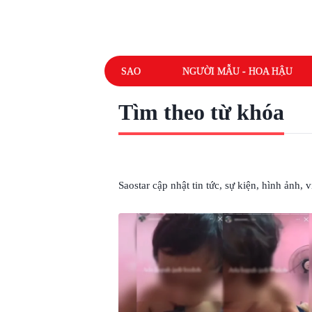
SAO
NGƯỜI MẪU - HOA HẬU
Tìm theo từ khóa
# VAPE
Saostar cập nhật tin tức, sự kiện, hình ảnh,