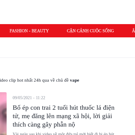
FASHION - BEAUTY
CẬN CẢNH CUỘC SỐNG
Â
 video clip hot nhất 24h qua về chủ đề
vape
09/05/2021 - 11:22
Bố ép con trai 2 tuổi hút thuốc lá điện
tử, mẹ đăng lên mạng xã hội, lời giải
thích càng gây phẫn nộ
Vài ngày sau khi video về một đứa trẻ mới biết đi bị ép hút