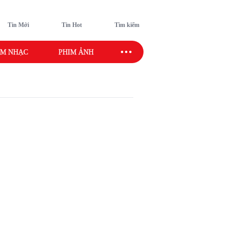
Tin Mới
Tin Hot
Tìm kiếm
M NHẠC
PHIM ẢNH
SAO SPORT