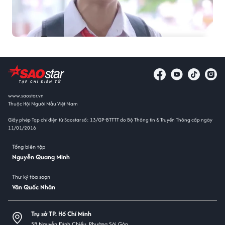
www.saostar.vn
Thuộc Hội Người Mẫu Việt Nam
Giấy phép Tạp chí điện tử Saostar số: 13/GP-BTTTT do Bộ Thông tin & Truyền Thông cấp ngày
11/01/2016
Tổng biên tập
Nguyễn Quang Minh
Thư ký tòa soạn
Văn Quốc Nhân
Trụ sở TP. Hồ Chí Minh
5B Nguyễn Đình Chiểu, Phường Sài Gòn