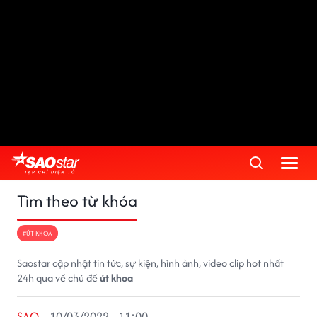
Tìm theo từ khóa
#ÚT KHOA
Saostar cập nhật tin tức, sự kiện, hình ảnh, video clip hot nhất
24h qua về chủ đề
út khoa
SAO
10/03/2022 - 11:00