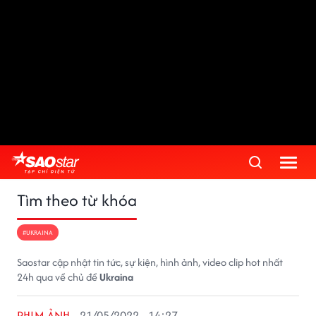
Tìm theo từ khóa
#UKRAINA
Saostar cập nhật tin tức, sự kiện, hình ảnh, video clip hot nhất
24h qua về chủ đề
Ukraina
PHIM ẢNH
21/05/2022 - 14:27