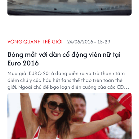
VÒNG QUANH THẾ GIỚI
24/06/2016 - 15:29
Bỏng mắt với dàn cổ động viên nữ tại
Euro 2016
Mùa giải EURO 2016 đang diễn ra và trở thành tâm
điểm chú ý của hầu hết fans thể thao trên toàn thế
giới. Ngoài chủ đề bạo loạn điên cuồng của các CĐV
quá khích thì, dàn hot girl khoe sắc hàng ngày, hàng
giờ tại các sân đấu mới là chủ đề mang lại sức hấp
dẫn vô cùng lớn vào mỗi mùa giảii sôi động.