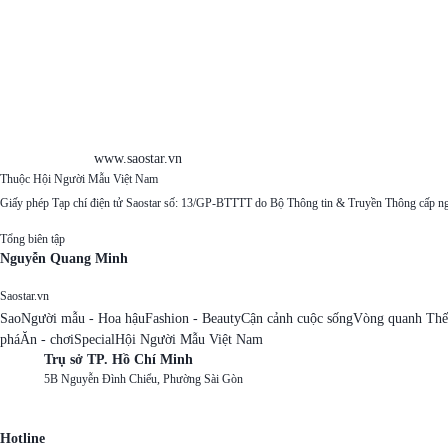
www.saostar.vn
Thuộc Hội Người Mẫu Việt Nam
Giấy phép Tạp chí điện tử Saostar số: 13/GP-BTTTT do Bộ Thông tin & Truyền Thông cấp n
Tổng biên tập
Nguyễn Quang Minh
Saostar.vn
Sao
Người mẫu - Hoa hậu
Fashion - Beauty
Cận cảnh cuộc sống
Vòng quanh Thế
phá
Ăn - chơi
Special
Hội Người Mẫu Việt Nam
Trụ sở TP. Hồ Chí Minh
5B Nguyễn Đình Chiểu, Phường Sài Gòn
Hotline