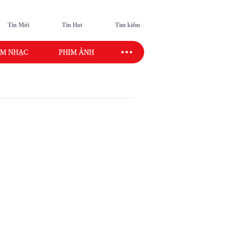
Tin Mới
Tin Hot
Tìm kiếm
M NHẠC
PHIM ẢNH
SAO SPORT