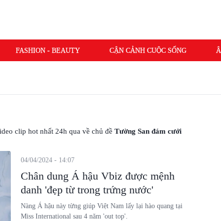
FASHION - BEAUTY
CẬN CẢNH CUỘC SỐNG
Â
 video clip hot nhất 24h qua về chủ đề
Tường San đám cưới
04/04/2024 - 14:07
Chân dung Á hậu Vbiz được mệnh
danh 'đẹp từ trong trứng nước'
Nàng Á hậu này từng giúp Việt Nam lấy lại hào quang tại
Miss International sau 4 năm 'out top'.