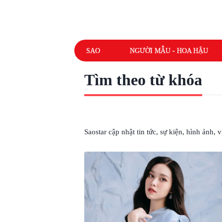
SAO
NGƯỜI MẪU - HOA HẬU
Tìm theo từ khóa
# TƯỜNG SAN ĐÁM CƯỚI
Saostar cập nhật tin tức, sự kiện, hình ảnh,