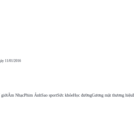
gày 11/01/2016
 giới
Âm Nhạc
Phim Ảnh
Sao sport
Sức khỏe
Học đường
Gương mặt thương hiệu