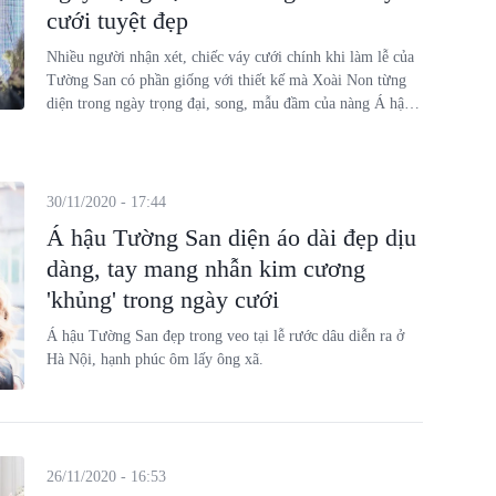
cưới tuyệt đẹp
Nhiều người nhận xét, chiếc váy cưới chính khi làm lễ của
Tường San có phần giống với thiết kế mà Xoài Non từng
diện trong ngày trọng đại, song, mẫu đầm của nàng Á hậu
vẫn lộng lẫy dù không đính kim cương đắt đỏ.
30/11/2020 - 17:44
Á hậu Tường San diện áo dài đẹp dịu
dàng, tay mang nhẫn kim cương
'khủng' trong ngày cưới
Á hậu Tường San đẹp trong veo tại lễ rước dâu diễn ra ở
Hà Nội, hạnh phúc ôm lấy ông xã.
26/11/2020 - 16:53