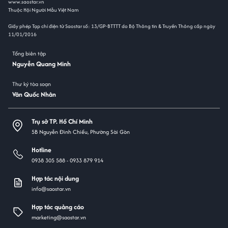
www.saostar.vn
Thuộc Hội Người Mẫu Việt Nam
Giấy phép Tạp chí điện tử Saostar số: 13/GP-BTTTT do Bộ Thông tin & Truyền Thông cấp ngày
11/01/2016
Tổng biên tập
Nguyễn Quang Minh
Thư ký tòa soạn
Văn Quốc Nhân
Trụ sở TP. Hồ Chí Minh
5B Nguyễn Đình Chiểu, Phường Sài Gòn
Hotline
0938 305 588 -
0933 879 914
Hợp tác nội dung
info@saostar.vn
Hợp tác quảng cáo
marketing@saostar.vn