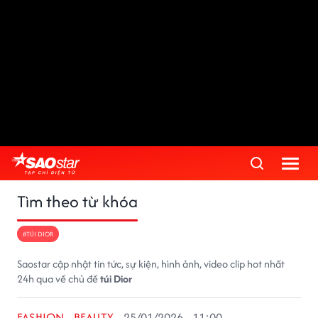
Tìm theo từ khóa
#TÚI DIOR
Saostar cập nhật tin tức, sự kiện, hình ảnh, video clip hot nhất
24h qua về chủ đề
túi Dior
FASHION - BEAUTY
25/01/2026 - 11:00