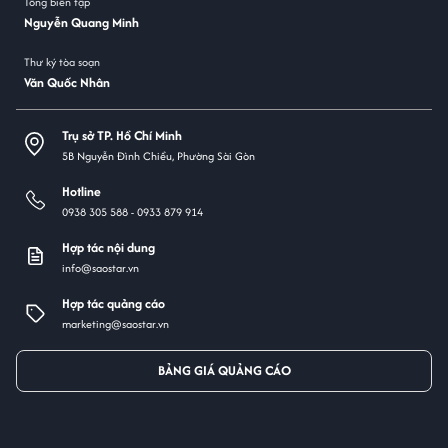
Tổng biên tập
Nguyễn Quang Minh
Thư ký tòa soạn
Văn Quốc Nhân
Trụ sở TP. Hồ Chí Minh
5B Nguyễn Đình Chiểu, Phường Sài Gòn
Hotline
0938 305 588 -
0933 879 914
Hợp tác nội dung
info@saostar.vn
Hợp tác quảng cáo
marketing@saostar.vn
BẢNG GIÁ QUẢNG CÁO