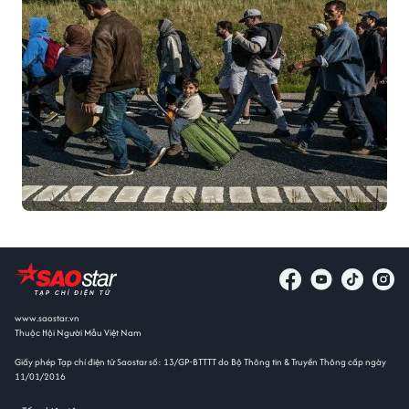
www.saostar.vn
Thuộc Hội Người Mẫu Việt Nam
Giấy phép Tạp chí điện tử Saostar số: 13/GP-BTTTT do Bộ Thông tin & Truyền Thông cấp ngày
11/01/2016