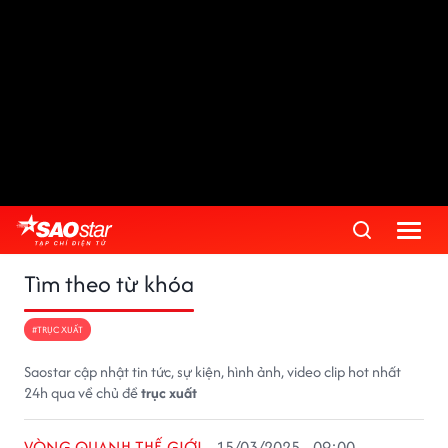
Tìm theo từ khóa
#TRỤC XUẤT
Saostar cập nhật tin tức, sự kiện, hình ảnh, video clip hot nhất
24h qua về chủ đề
trục xuất
VÒNG QUANH THẾ GIỚI
15/03/2025 - 09:00