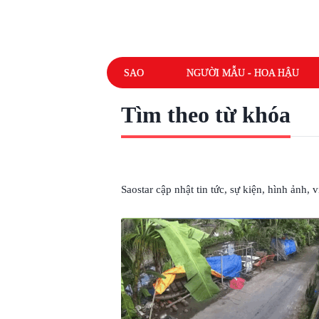
SAO
NGƯỜI MẪU - HOA HẬU
Tìm theo từ khóa
# TRỘM GÀ
Saostar cập nhật tin tức, sự kiện, hình ảnh,