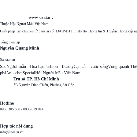
www.saostar.vn
Thuộc Hội Người Mẫu Việt Nam
Giấy phép Tạp chí điện tử Saostar số: 13/GP-BTTTT do Bộ Thông tin & Truyền Thông cấp n
Tổng biên tập
Nguyễn Quang Minh
Saostar.vn
Sao
Người mẫu - Hoa hậu
Fashion - Beauty
Cận cảnh cuộc sống
Vòng quanh Thế
phá
Ăn - chơi
Special
Hội Người Mẫu Việt Nam
Trụ sở TP. Hồ Chí Minh
5B Nguyễn Đình Chiểu, Phường Sài Gòn
Hotline
0938 305 588 -
0933 879 914
Hợp tác nội dung
info@saostar.vn