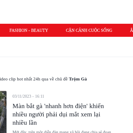
FASHION - BEAUTY
CẬN CẢNH CUỘC SỐNG
Â
 video clip hot nhất 24h qua về chủ đề
Trộm Gà
03/11/2023 - 16:11
Màn bắt gà 'nhanh hơn điện' khiến
nhiều người phải dụi mắt xem lại
nhiều lần
Mới đây, trên một diễn đàn mạng xã hội đang chia sẻ đoạn