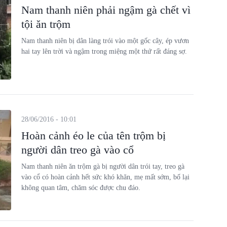
Nam thanh niên phải ngậm gà chết vì
tội ăn trộm
Nam thanh niên bị dân làng trói vào một gốc cây, ép vươn
hai tay lên trời và ngậm trong miệng một thứ rất đáng sợ.
28/06/2016 - 10:01
Hoàn cảnh éo le của tên trộm bị
người dân treo gà vào cổ
Nam thanh niên ăn trộm gà bị người dân trói tay, treo gà
vào cổ có hoàn cảnh hết sức khó khăn, mẹ mất sớm, bố lại
không quan tâm, chăm sóc được chu đáo.