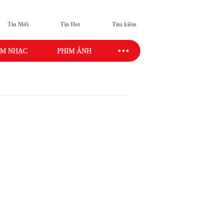
Tin Mới
Tin Hot
Tìm kiếm
M NHẠC
PHIM ẢNH
SAO SPORT