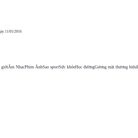
gày 11/01/2016
 giới
Âm Nhạc
Phim Ảnh
Sao sport
Sức khỏe
Học đường
Gương mặt thương hiệu