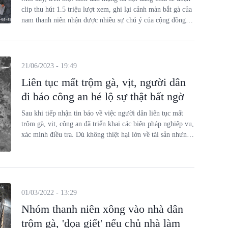
clip thu hút 1.5 triệu lượt xem, ghi lại cảnh màn bắt gà của
nam thanh niên nhận được nhiều sự chú ý của cộng đồng
mạng.
21/06/2023 - 19:49
Liên tục mất trộm gà, vịt, người dân
đi báo công an hé lộ sự thật bất ngờ
Sau khi tiếp nhận tin báo về việc người dân liên tục mất
trộm gà, vịt, công an đã triển khai các biện pháp nghiệp vụ,
xác minh điều tra. Dù không thiệt hại lớn về tài sản nhưng
gây bức xúc trong dư luận.
01/03/2022 - 13:29
Nhóm thanh niên xông vào nhà dân
trộm gà, 'dọa giết' nếu chủ nhà làm