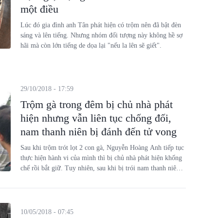
một điều
Lúc đó gia đình anh Tân phát hiện có trộm nên đã bật đèn
sáng và lên tiếng. Nhưng nhóm đối tượng này không hề sợ
hãi mà còn lớn tiếng de dọa lại "nếu la lên sẽ giết".
29/10/2018 - 17:59
Trộm gà trong đêm bị chủ nhà phát
hiện nhưng vẫn liên tục chống đối,
nam thanh niên bị đánh đến tử vong
Sau khi trộm trót lọt 2 con gà, Nguyễn Hoàng Anh tiếp tục
thực hiện hành vi của mình thì bị chủ nhà phát hiện khống
chế rồi bắt giữ. Tuy nhiên, sau khi bị trói nam thanh niên
này tiếp tục có hành vi chống đối nên bị chủ nhà đánh tử
vong.
10/05/2018 - 07:45