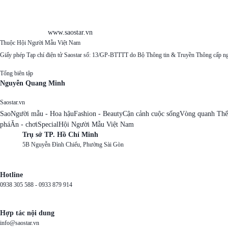
www.saostar.vn
Thuộc Hội Người Mẫu Việt Nam
Giấy phép Tạp chí điện tử Saostar số: 13/GP-BTTTT do Bộ Thông tin & Truyền Thông cấp n
Tổng biên tập
Nguyễn Quang Minh
Saostar.vn
Sao
Người mẫu - Hoa hậu
Fashion - Beauty
Cận cảnh cuộc sống
Vòng quanh Thế
phá
Ăn - chơi
Special
Hội Người Mẫu Việt Nam
Trụ sở TP. Hồ Chí Minh
5B Nguyễn Đình Chiểu, Phường Sài Gòn
Hotline
0938 305 588 -
0933 879 914
Hợp tác nội dung
info@saostar.vn