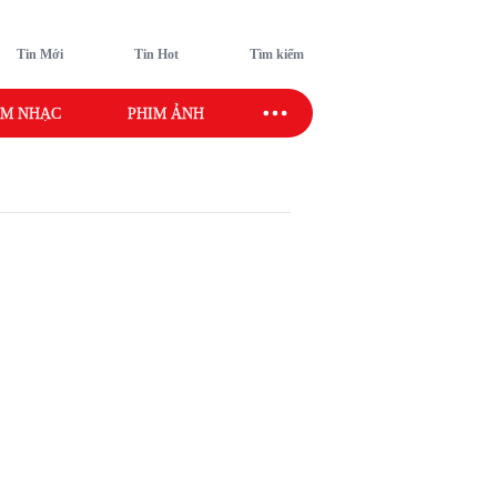
Tin Mới
Tin Hot
Tìm kiếm
M NHẠC
PHIM ẢNH
SAO SPORT