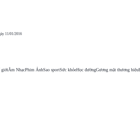
gày 11/01/2016
 giới
Âm Nhạc
Phim Ảnh
Sao sport
Sức khỏe
Học đường
Gương mặt thương hiệu