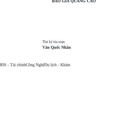
BÁO GIÁ QUẢNG CÁO
Thư ký tòa soạn
Văn Quốc Nhân
BĐS - Tài chính
Công Nghệ
Du lịch - Khám