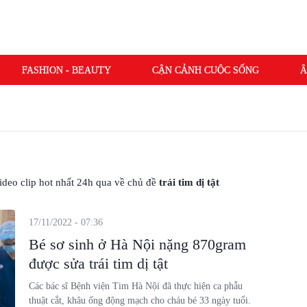
FASHION - BEAUTY
CẬN CẢNH CUỘC SỐNG
Â
 video clip hot nhất 24h qua về chủ đề
trái tim dị tật
17/11/2022 - 07:36
Bé sơ sinh ở Hà Nội nặng 870gram
được sửa trái tim dị tật
Các bác sĩ Bệnh viện Tim Hà Nội đã thực hiện ca phẫu
thuật cắt, khâu ống động mạch cho cháu bé 33 ngày tuổi.