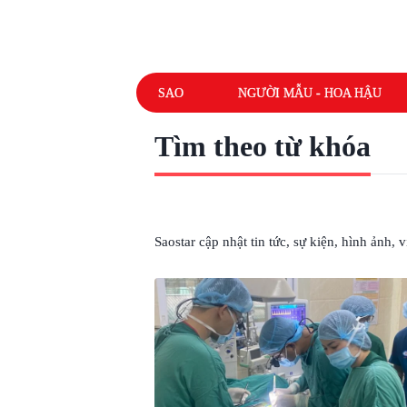
SAO
NGƯỜI MẪU - HOA HẬU
Tìm theo từ khóa
# TRÁI TIM DỊ TẬT
Saostar cập nhật tin tức, sự kiện, hình ảnh,