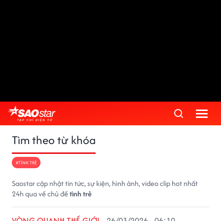
Tìm theo từ khóa
#TÌNH TRẺ
Saostar cập nhật tin tức, sự kiện, hình ảnh, video clip hot nhất
24h qua về chủ đề
tình trẻ
VÒNG QUANH THẾ GIỚI
26/03/2026 - 06:10