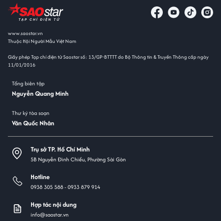
www.saostar.vn
Thuộc Hội Người Mẫu Việt Nam
Giấy phép Tạp chí điện tử Saostar số: 13/GP-BTTTT do Bộ Thông tin & Truyền Thông cấp ngày
11/01/2016
Tổng biên tập
Nguyễn Quang Minh
Thư ký tòa soạn
Văn Quốc Nhân
Trụ sở TP. Hồ Chí Minh
5B Nguyễn Đình Chiểu, Phường Sài Gòn
Hotline
0938 305 588 -
0933 879 914
Hợp tác nội dung
info@saostar.vn