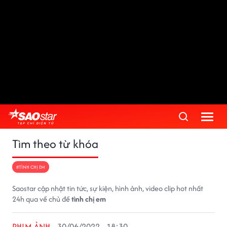
Tìm theo từ khóa
#TÌNH CHỊ EM
Saostar cập nhật tin tức, sự kiện, hình ảnh, video clip hot nhất
24h qua về chủ đề
tình chị em
PHIM ẢNH
30/06/2022 - 18:30