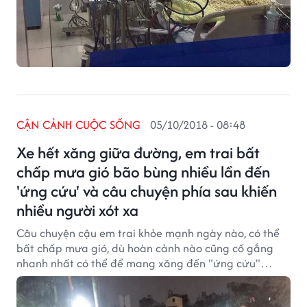
CẬN CẢNH CUỘC SỐNG
05/10/2018 - 08:48
Xe hết xăng giữa đường, em trai bất
chấp mưa gió bão bùng nhiều lần đến
'ứng cứu' và câu chuyện phía sau khiến
nhiều người xót xa
Câu chuyện cậu em trai khỏe mạnh ngày nào, có thể
bất chấp mưa gió, dù hoàn cảnh nào cũng cố gắng
nhanh nhất có thể để mang xăng đến "ứng cứu"
người chị gái nay đang nằm hôn mê ở bệnh viện suốt
nhiều ngày liền đang khiến cộng đồng mạng quan