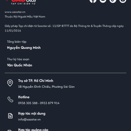
www.saostar.vn
Thuộc Hội Người Mẫu Việt Nam
Giấy phép Tạp chí điện tử Saostar số: 13/GP-BTTTT do Bộ Thông tin & Truyền Thông cấp ngày
11/01/2016
Tổng biên tập
Nguyễn Quang Minh
Thư ký tòa soạn
Văn Quốc Nhân
Trụ sở TP. Hồ Chí Minh
5B Nguyễn Đình Chiểu, Phường Sài Gòn
Hotline
0938 305 588 -
0933 879 914
Hợp tác nội dung
info@saostar.vn
Hợp tác quảng cáo