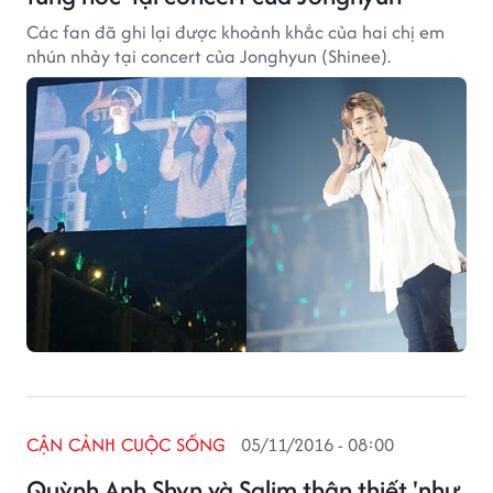
Các fan đã ghi lại được khoảnh khắc của hai chị em
nhún nhảy tại concert của Jonghyun (Shinee).
CẬN CẢNH CUỘC SỐNG
05/11/2016 - 08:00
Quỳnh Anh Shyn và Salim thân thiết 'như