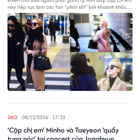
khiến cho bao người phải ganh tỵ. Mới đây, cặp chị em
này tiếp tục làm các fan "phát sốt" bởi khoảnh khắc
ngọt ngào khi trở về Hàn Quốc cùng nhau.
SAO
08/12/2016 - 17:32
‘Cặp chị em’ Minho và Taeyeon ‘quẩy
tung nóc’ tại concert của Jonghyun