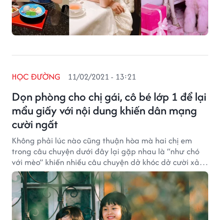
HỌC ĐƯỜNG
11/02/2021 - 13:21
Dọn phòng cho chị gái, cô bé lớp 1 để lại
mẩu giấy với nội dung khiến dân mạng
cười ngất
Không phải lúc nào cũng thuận hòa mà hai chị em
trong câu chuyện dưới đây lại gặp nhau là “như chó
với mèo” khiến nhiều câu chuyện dở khóc dở cười xảy
ra.