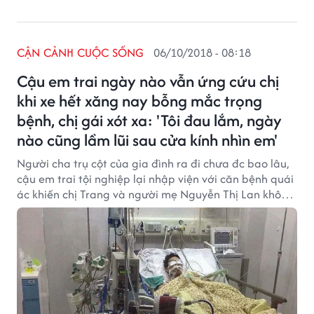
CẬN CẢNH CUỘC SỐNG
06/10/2018 - 08:18
Cậu em trai ngày nào vẫn ứng cứu chị
khi xe hết xăng nay bỗng mắc trọng
bệnh, chị gái xót xa: 'Tôi đau lắm, ngày
nào cũng lầm lũi sau cửa kính nhìn em'
Người cha trụ cột của gia đình ra đi chưa đc bao lâu,
cậu em trai tội nghiệp lại nhập viện với căn bệnh quái
ác khiến chị Trang và người mẹ Nguyễn Thị Lan không
biết phải xoay xở như thế nào ngày tháng trước mắt.