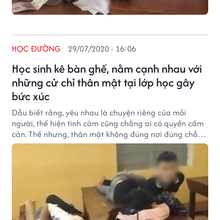
HỌC ĐƯỜNG
29/07/2020 - 16:06
Học sinh kê bàn ghế, nằm cạnh nhau với
những cử chỉ thân mật tại lớp học gây
bức xúc
Dẫu biết rằng, yêu nhau là chuyện riêng của mỗi
người, thể hiện tình cảm cũng chẳng ai có quyền cấm
cản. Thế nhưng, thân mật không đúng nơi đúng chỗ
như thế này, quả thật, hành động của các bạn học trò
cần thiết phải phê phán.