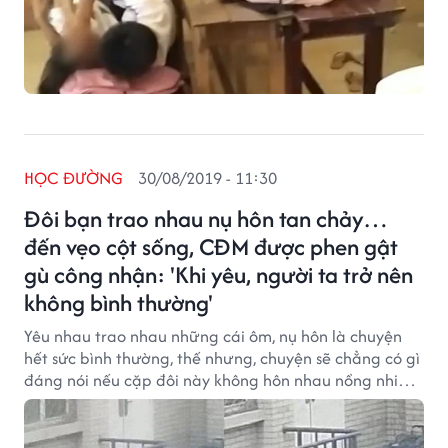
HỌC ĐƯỜNG
30/08/2019 - 11:30
Đôi bạn trao nhau nụ hôn tan chảy…
đến vẹo cột sống, CĐM được phen gật
gù công nhận: 'Khi yêu, người ta trở nên
không bình thường'
Yêu nhau trao nhau những cái ôm, nụ hôn là chuyện
hết sức bình thường, thế nhưng, chuyện sẽ chẳng có gì
đáng nói nếu cặp đôi này không hôn nhau nồng nhiệt
đến mức... vẹo cột sống, cô bạn gái gần như uốn cong
người, còn anh chàng cũng phải cúi gập người mới có
thể biểu lộ tình cảm.