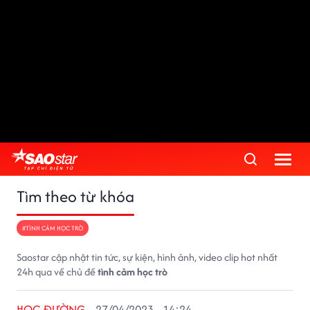
Tìm theo từ khóa
#TÌNH CẢM HỌC TRÒ
Saostar cập nhật tin tức, sự kiện, hình ảnh, video clip hot nhất
24h qua về chủ đề
tình cảm học trò
HỌC ĐƯỜNG
27/04/2023 - 14:24