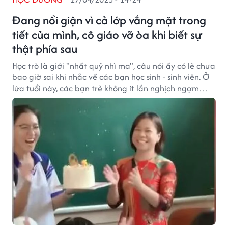
Đang nổi giận vì cả lớp vắng mặt trong
tiết của mình, cô giáo vỡ òa khi biết sự
thật phía sau
Học trò là giới "nhất quỷ nhì ma", câu nói ấy có lẽ chưa
bao giờ sai khi nhắc về các bạn học sinh - sinh viên. Ở
lứa tuổi này, các bạn trẻ không ít lần nghịch ngợm
khiến thầy cô giáo không khỏi phiền lòng; thế nhưng,
cũng chính các bạn là người mang đến những cảm
xúc khó quên với các cô thầy của mình. Tình huống
dưới đây là một điển hình!