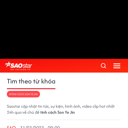
Tìm theo từ khóa
#TÍNH CÁCH SON YE JIN
Saostar cập nhật tin tức, sự kiện, hình ảnh, video clip hot nhất
24h qua về chủ đề
tính cách Son Ye Jin
SAO
31/03/2023 - 09:00