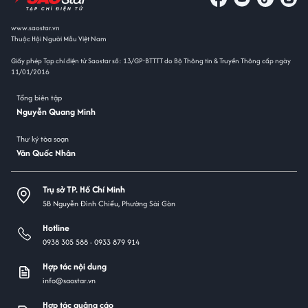
www.saostar.vn
Thuộc Hội Người Mẫu Việt Nam
Giấy phép Tạp chí điện tử Saostar số: 13/GP-BTTTT do Bộ Thông tin & Truyền Thông cấp ngày
11/01/2016
Tổng biên tập
Nguyễn Quang Minh
Thư ký tòa soạn
Văn Quốc Nhân
Trụ sở TP. Hồ Chí Minh
5B Nguyễn Đình Chiểu, Phường Sài Gòn
Hotline
0938 305 588 -
0933 879 914
Hợp tác nội dung
info@saostar.vn
Hợp tác quảng cáo