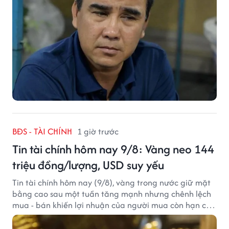
BĐS - TÀI CHÍNH
1 giờ trước
Tin tài chính hôm nay 9/8: Vàng neo 144
triệu đồng/lượng, USD suy yếu
Tin tài chính hôm nay (9/8), vàng trong nước giữ mặt
bằng cao sau một tuần tăng mạnh nhưng chênh lệch
mua - bán khiến lợi nhuận của người mua còn hạn chế,
trong khi USD chịu sức ép sau dữ liệu việc làm Mỹ gây
thất vọng.