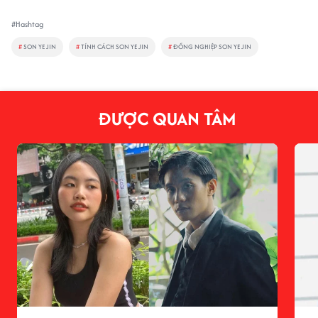
#Hashtag
#
SON YE JIN
#
TÍNH CÁCH SON YE JIN
#
ĐỒNG NGHIỆP SON YE JIN
ĐƯỢC QUAN TÂM