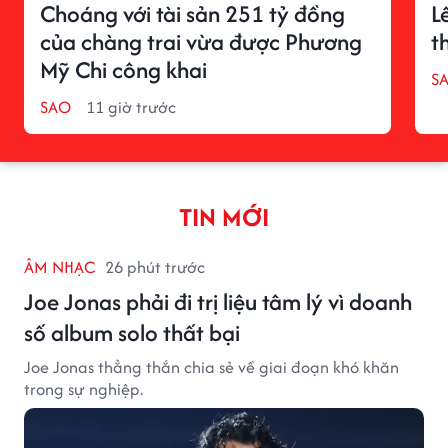
Choáng với tài sản 251 tỷ đồng
L
của chàng trai vừa được Phương
t
Mỹ Chi công khai
S
SAO
11 giờ trước
TIN MỚI
ÂM NHẠC
26 phút trước
Joe Jonas phải đi trị liệu tâm lý vì doanh
số album solo thất bại
Joe Jonas thẳng thắn chia sẻ về giai đoạn khó khăn
trong sự nghiệp.