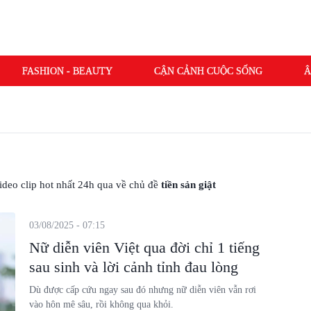
FASHION - BEAUTY
CẬN CẢNH CUỘC SỐNG
Â
 video clip hot nhất 24h qua về chủ đề
tiền sản giật
03/08/2025 - 07:15
Nữ diễn viên Việt qua đời chỉ 1 tiếng
sau sinh và lời cảnh tỉnh đau lòng
Dù được cấp cứu ngay sau đó nhưng nữ diễn viên vẫn rơi
vào hôn mê sâu, rồi không qua khỏi.