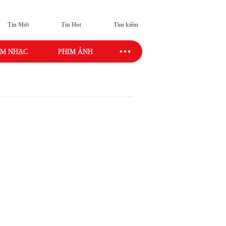
Tin Mới
Tin Hot
Tìm kiếm
M NHẠC
PHIM ẢNH
SAO SPORT