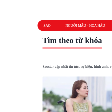
SAO
NGƯỜI MẪU - HOA HẬU
Tìm theo từ khóa
# TIỀN SẢN GIẬT
Saostar cập nhật tin tức, sự kiện, hình ảnh,