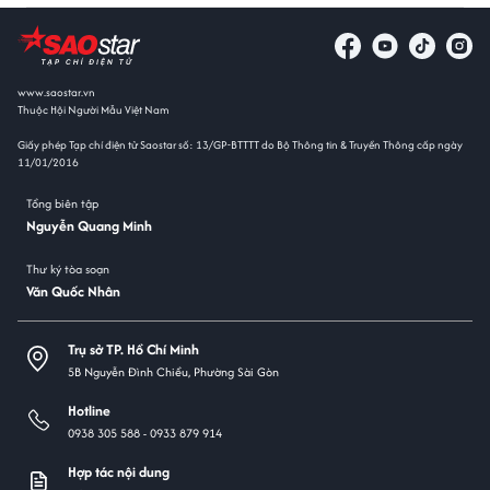
www.saostar.vn
Thuộc Hội Người Mẫu Việt Nam
Giấy phép Tạp chí điện tử Saostar số: 13/GP-BTTTT do Bộ Thông tin & Truyền Thông cấp ngày
11/01/2016
Tổng biên tập
Nguyễn Quang Minh
Thư ký tòa soạn
Văn Quốc Nhân
Trụ sở TP. Hồ Chí Minh
5B Nguyễn Đình Chiểu, Phường Sài Gòn
Hotline
0938 305 588 -
0933 879 914
Hợp tác nội dung