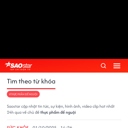
Tìm theo từ khóa
#THỰC PHẨM ĐỂ NGUỘI
Saostar cập nhật tin tức, sự kiện, hình ảnh, video clip hot nhất
24h qua về chủ đề
thực phẩm để nguội
SỨC KHỎE
01/10/2025 - 14:26