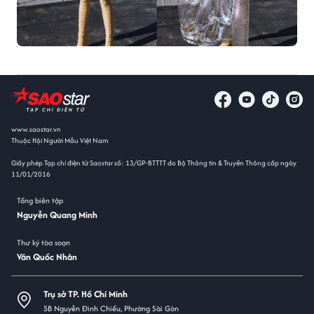
www.saostar.vn
Thuộc Hội Người Mẫu Việt Nam
Giấy phép Tạp chí điện tử Saostar số: 13/GP-BTTTT do Bộ Thông tin & Truyền Thông cấp ngày
11/01/2016
Tổng biên tập
Nguyễn Quang Minh
Thư ký tòa soạn
Văn Quốc Nhân
Trụ sở TP. Hồ Chí Minh
5B Nguyễn Đình Chiểu, Phường Sài Gòn