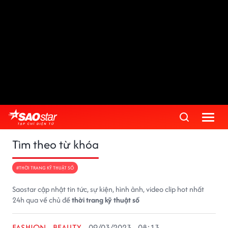
Tìm theo từ khóa
#THỜI TRANG KỸ THUẬT SỐ
Saostar cập nhật tin tức, sự kiện, hình ảnh, video clip hot nhất
24h qua về chủ đề
thời trang kỹ thuật số
FASHION - BEAUTY
09/03/2023 - 08:13