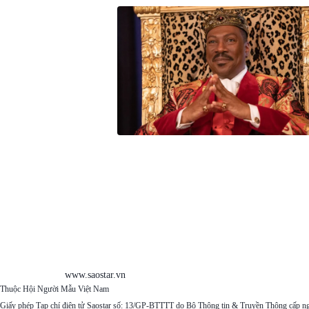
www.saostar.vn
Thuộc Hội Người Mẫu Việt Nam
Giấy phép Tạp chí điện tử Saostar số: 13/GP-BTTTT do Bộ Thông tin & Truyền Thông cấp n