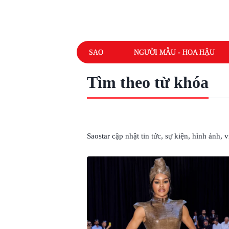
SAO
NGƯỜI MẪU - HOA HẬU
Tìm theo từ khóa
# TEYANA TAYLOR
Saostar cập nhật tin tức, sự kiện, hình ảnh,