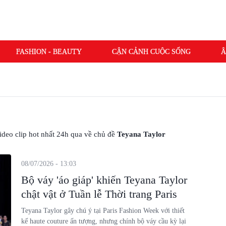
FASHION - BEAUTY
CẬN CẢNH CUỘC SỐNG
Â
 video clip hot nhất 24h qua về chủ đề
Teyana Taylor
08/07/2026 - 13:03
Bộ váy 'áo giáp' khiến Teyana Taylor
chật vật ở Tuần lễ Thời trang Paris
Teyana Taylor gây chú ý tại Paris Fashion Week với thiết
kế haute couture ấn tượng, nhưng chính bộ váy cầu kỳ lại