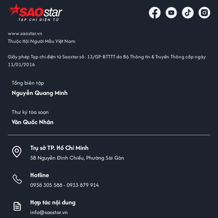
www.saostar.vn
Thuộc Hội Người Mẫu Việt Nam
Giấy phép Tạp chí điện tử Saostar số: 13/GP-BTTTT do Bộ Thông tin & Truyền Thông cấp ngày
11/01/2016
Tổng biên tập
Nguyễn Quang Minh
Thư ký tòa soạn
Văn Quốc Nhân
Trụ sở TP. Hồ Chí Minh
5B Nguyễn Đình Chiểu, Phường Sài Gòn
Hotline
0938 305 588 -
0933 879 914
Hợp tác nội dung
info@saostar.vn