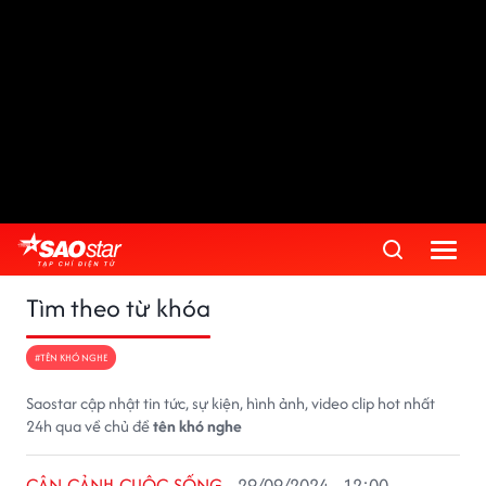
Tìm theo từ khóa
#TÊN KHÓ NGHE
Saostar cập nhật tin tức, sự kiện, hình ảnh, video clip hot nhất
24h qua về chủ đề
tên khó nghe
CẬN CẢNH CUỘC SỐNG
29/09/2024 - 12:00