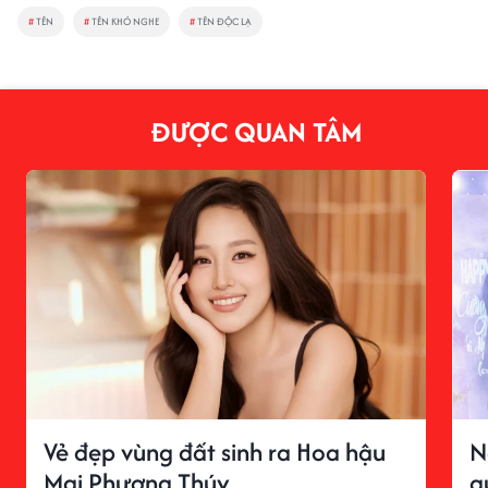
#
TÊN
#
TÊN KHÓ NGHE
#
TÊN ĐỘC LẠ
ĐƯỢC QUAN TÂM
Vẻ đẹp vùng đất sinh ra Hoa hậu
N
Mai Phương Thúy
q