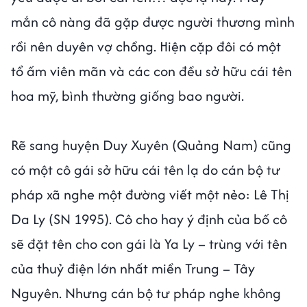
mắn cô nàng đã gặp được người thương mình
rồi nên duyên vợ chồng. Hiện cặp đôi có một
tổ ấm viên mãn và các con đều sở hữu cái tên
hoa mỹ, bình thường giống bao người.
Rẽ sang huyện Duy Xuyên (Quảng Nam) cũng
có một cô gái sở hữu cái tên lạ do cán bộ tư
pháp xã nghe một đường viết một nẻo: Lê Thị
Da Ly (SN 1995). Cô cho hay ý định của bố cô
sẽ đặt tên cho con gái là Ya Ly – trùng với tên
của thuỷ điện lớn nhất miền Trung – Tây
Nguyên. Nhưng cán bộ tư pháp nghe không