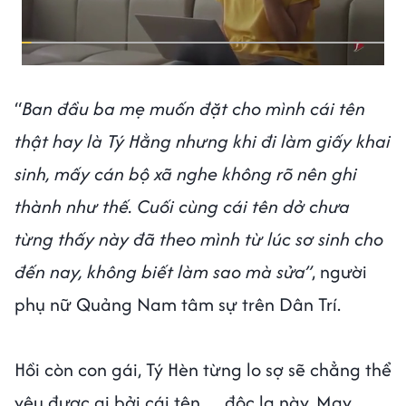
“
Ban đầu ba mẹ muốn đặt cho mình cái tên
thật hay là Tý Hằng nhưng khi đi làm giấy khai
sinh, mấy cán bộ xã nghe không rõ nên ghi
thành như thế. Cuối cùng cái tên dở chưa
từng thấy này đã theo mình từ lúc sơ sinh cho
đến nay, không biết làm sao mà sửa”
, người
phụ nữ Quảng Nam tâm sự trên Dân Trí.
Hồi còn con gái, Tý Hèn từng lo sợ sẽ chẳng thể
yêu được ai bởi cái tên… độc lạ này. May