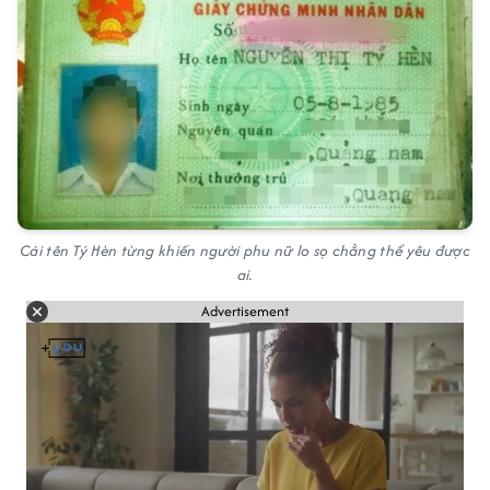
Cái tên Tý Hèn từng khiến người phu nữ lo sọ chẳng thể yêu được
ai.
Advertisement