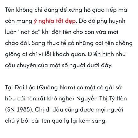
Tên không chỉ dùng để xưng hô giao tiếp mà
còn mang
ý nghĩa tốt đẹp
. Do đó phụ huynh
luôn "nát óc" khi đặt tên cho con vừa mới
chào đời. Song thực tế có những cái tên chẳng
giống ai chỉ vì lỗi khách quan. Điển hình như
câu chuyện của một số người dưới đây.
Tại Đại Lộc (Quảng Nam) có một cô gái sở
hữu cái tên rất khó nghe: Nguyễn Thị Tý Hèn
(SN 1985). Chị đi đâu cũng được mọi người
chú ý bởi cái tên quá lạ lại kém sang.