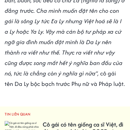
bản, buôn, sóc đều có chữ Ea (nghĩa là sông) ở
đằng trước. Cha mình muốn đặt tên cho con
gái là sông Ly tức Ea Ly nhưng Việt hoá sẽ là I
a Ly hoặc Ya Ly. Vậy mà cán bộ tư pháp xa cứ
ngỡ gia đình muốn đặt mình là Da Ly nên
thành ra viết như thế. Thực ra viết như vậy
cũng được song mất hết ý nghĩa ban đầu của
nó, tức là chẳng còn ý nghĩa gì nữa”,
cô gái
tên Da Ly bộc bạch trước Phụ nữ và Pháp luật.
TIN LIÊN QUAN
Cô gái có tên giống ca sĩ Việt, đi