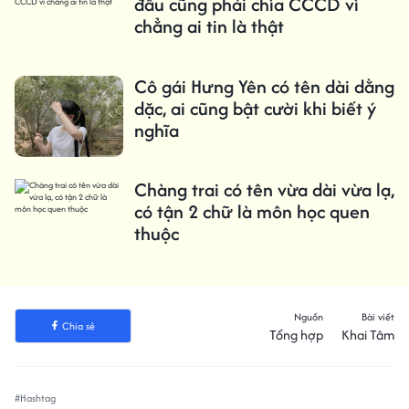
đâu cũng phải chìa CCCD vì
chẳng ai tin là thật
Cô gái Hưng Yên có tên dài dằng
dặc, ai cũng bật cười khi biết ý
nghĩa
Chàng trai có tên vừa dài vừa lạ,
có tận 2 chữ là môn học quen
thuộc
Nguồn
Bài viết
Chia sẻ
Tổng hợp
Khai Tâm
#Hashtag