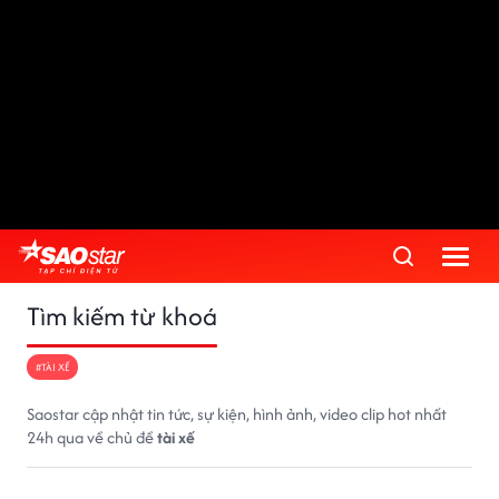
Tìm kiếm từ khoá
#TÀI XẾ
Saostar cập nhật tin tức, sự kiện, hình ảnh, video clip hot nhất
24h qua về chủ đề
tài xế