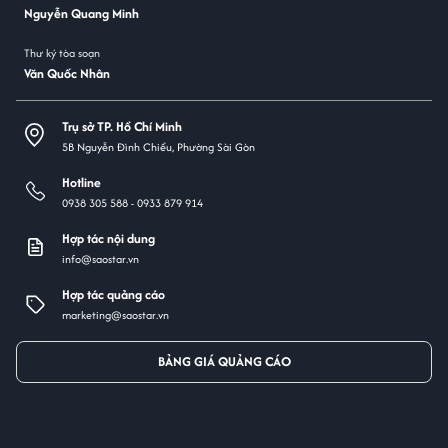
Nguyễn Quang Minh
Thư ký tòa soạn
Văn Quốc Nhân
Trụ sở TP. Hồ Chí Minh
5B Nguyễn Đình Chiểu, Phường Sài Gòn
Hotline
0938 305 588 -
0933 879 914
Hợp tác nội dung
info@saostar.vn
Hợp tác quảng cáo
marketing@saostar.vn
BẢNG GIÁ QUẢNG CÁO