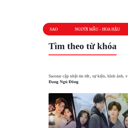
SAO
NGƯỜI MẪU - HOA HẬU
Tìm theo từ khóa
# SUỴT QUỐC VƯƠNG ĐANG NGỦ ĐÔ
Saostar cập nhật tin tức, sự kiện, hình ảnh,
Đang Ngủ Đông