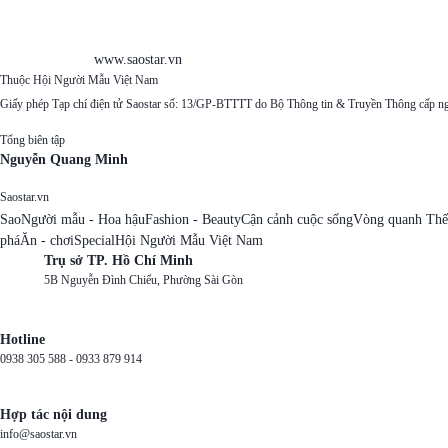
www.saostar.vn
Thuộc Hội Người Mẫu Việt Nam
Giấy phép Tạp chí điện tử Saostar số: 13/GP-BTTTT do Bộ Thông tin & Truyền Thông cấp n
Tổng biên tập
Nguyễn Quang Minh
Saostar.vn
Sao
Người mẫu - Hoa hậu
Fashion - Beauty
Cận cảnh cuộc sống
Vòng quanh Thế
phá
Ăn - chơi
Special
Hội Người Mẫu Việt Nam
Trụ sở TP. Hồ Chí Minh
5B Nguyễn Đình Chiểu, Phường Sài Gòn
Hotline
0938 305 588 -
0933 879 914
Hợp tác nội dung
info@saostar.vn