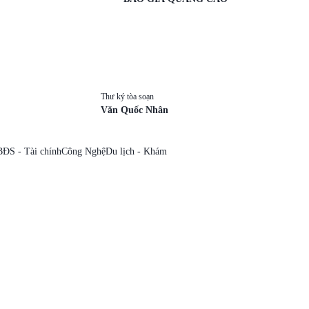
Thư ký tòa soạn
Văn Quốc Nhân
BĐS - Tài chính
Công Nghệ
Du lịch - Khám