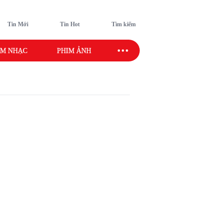
Tin Mới
Tin Hot
Tìm kiếm
M NHẠC
PHIM ẢNH
SAO SPORT