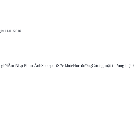
gày 11/01/2016
 giới
Âm Nhạc
Phim Ảnh
Sao sport
Sức khỏe
Học đường
Gương mặt thương hiệu