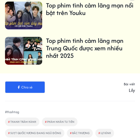
Top phim tình cảm lãng mạn nổi
bật trên Youku
Top phim tình cảm lãng mạn
Trung Quốc được xem nhiều
nhất 2025
Bài viết
Chia sẻ
Lily
#Hashtag
#
THANH TRÂM HÀNH
#
PHÀM NHÂN TU TIÊN
#
SUỴT QUỐC VƯƠNG ĐANG NGỦ ĐÔNG
#
BẮC THƯỢNG
#
LỰ KÍNH