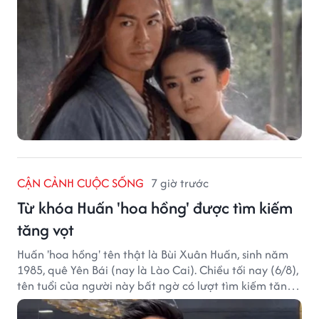
CẬN CẢNH CUỘC SỐNG
7 giờ trước
Từ khóa Huấn 'hoa hồng' được tìm kiếm
tăng vọt
Huấn 'hoa hồng' tên thật là Bùi Xuân Huấn, sinh năm
1985, quê Yên Bái (nay là Lào Cai). Chiều tối nay (6/8),
tên tuổi của người này bất ngờ có lượt tìm kiếm tăng
vọt.