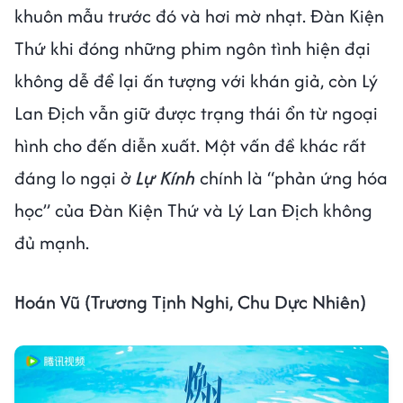
khuôn mẫu trước đó và hơi mờ nhạt. Đàn Kiện
Thứ khi đóng những phim ngôn tình hiện đại
không dễ để lại ấn tượng với khán giả, còn Lý
Lan Địch vẫn giữ được trạng thái ổn từ ngoại
hình cho đến diễn xuất. Một vấn đề khác rất
đáng lo ngại ở
Lự Kính
chính là “phản ứng hóa
học” của Đàn Kiện Thứ và Lý Lan Địch không
đủ mạnh.
Hoán Vũ (Trương Tịnh Nghi, Chu Dực Nhiên)