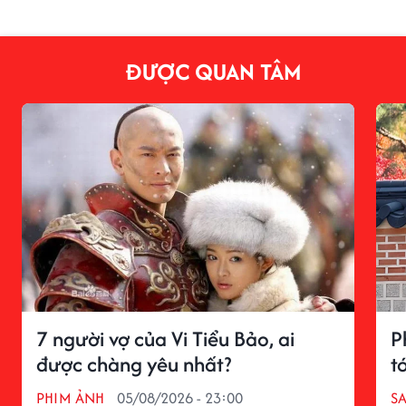
ĐƯỢC QUAN TÂM
7 người vợ của Vi Tiểu Bảo, ai
P
được chàng yêu nhất?
tớ
PHIM ẢNH
05/08/2026 - 23:00
S