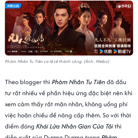
Phàm Nhân Tu Tiên có lẽ sẽ thành công. (Ảnh: Weibo)
Theo blogger thì
Phàm Nhân Tu Tiên
đã đầu
tư rất nhiều về phần hiệu ứng đặc biệt nên khi
xem cảm thấy rất mãn nhãn, không uổng phí
việc hoãn chiếu để nâng cấp thêm. So với thời
điểm đóng
Khói Lửa Nhân Gian Của Tôi
thì
diễn xuất của Dương Dương trong
Phàm