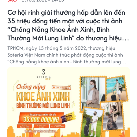
Cơ hội rinh giải thưởng hấp dẫn lên đến
35 triệu đồng tiền mặt với cuộc thi ảnh
“Chống Nắng Khoe Ảnh Xinh, Bình
Thường Mới Lung Linh” do thương hiệu
Soteria tổ chức
TPHCM, ngày 15 tháng 5 năm 2022, thương hiệu
Soteria Việt Nam chính thức phát động cuộc thi ảnh
“Chống nắng khoe ảnh xinh - Bình thường mới lung
linh” với mong muốn mọi người cùng chia sẻ khoảnh
khắc đời thường với chiếc khẩu trang - người bạn mới
của mọi nhà.