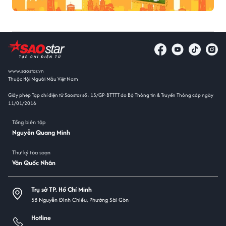
www.saostar.vn
Thuộc Hội Người Mẫu Việt Nam
Giấy phép Tạp chí điện tử Saostar số: 13/GP-BTTTT do Bộ Thông tin & Truyền Thông cấp ngày
11/01/2016
Tổng biên tập
Nguyễn Quang Minh
Thư ký tòa soạn
Văn Quốc Nhân
Trụ sở TP. Hồ Chí Minh
5B Nguyễn Đình Chiểu, Phường Sài Gòn
Hotline