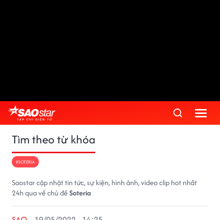
Tìm theo từ khóa
#SOTERIA
Saostar cập nhật tin tức, sự kiện, hình ảnh, video clip hot nhất
24h qua về chủ đề
Soteria
SAO
19/05/2022 - 14:25