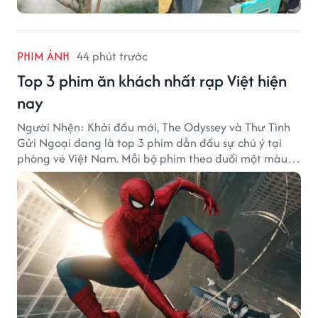
PHIM ẢNH
44 phút trước
Top 3 phim ăn khách nhất rạp Việt hiện
nay
Người Nhện: Khởi đầu mới, The Odyssey và Thư Tình
Gửi Ngoại đang là top 3 phim dẫn đầu sự chú ý tại
phòng vé Việt Nam. Mỗi bộ phim theo đuổi một màu
sắc khác nhau nhưng đều ghi nhận những thành tích
doanh thu đáng chú ý.