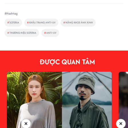
#Hashtag
#
SOTERIA
#
KHẨU TRANG ANTI-UV
#
NẮNG KHOE ẢNH XINH
#
THƯƠNG HIỆU SOTERIA
#
ANTI-UV
ĐƯỢC QUAN TÂM
×
×