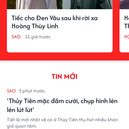
Tiếc cho Đen Vâu sau khi rời xa
H
Hoàng Thùy Linh
T
SAO
11 giờ trước
H
TIN MỚI
SAO
3 phút trước
'Thủy Tiên mặc đầm cưới, chụp hình lén
lén lút lút'
Tiết lộ mới nhất về ca sĩ Thủy Tiên thu hút nhiều khán
giả quan tâm.