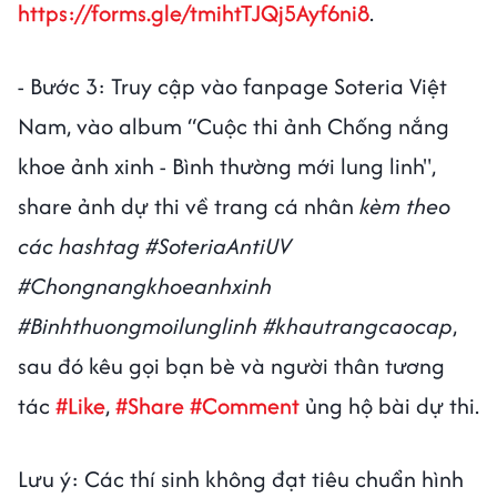
https://forms.gle/tmihtTJQj5Ayf6ni8
.
- Bước 3: Truy cập vào fanpage Soteria Việt
Nam, vào album “Cuộc thi ảnh Chống nắng
khoe ảnh xinh - Bình thường mới lung linh",
share ảnh dự thi về trang cá nhân
kèm theo
các hashtag #SoteriaAntiUV
#Chongnangkhoeanhxinh
#Binhthuongmoilunglinh #khautrangcaocap
,
sau đó kêu gọi bạn bè và người thân tương
tác
#Like
,
#Share
#Comment
ủng hộ bài dự thi.
Lưu ý: Các thí sinh không đạt tiêu chuẩn hình