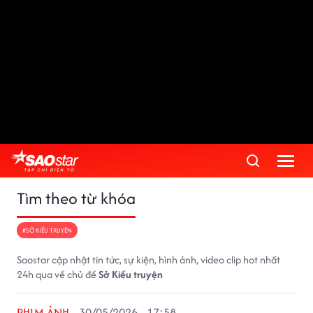
Tìm theo từ khóa
#SỞ KIỀU TRUYỆN
Saostar cập nhật tin tức, sự kiện, hình ảnh, video clip hot nhất
24h qua về chủ đề
Sở Kiều truyện
PHIM ẢNH
30/05/2026 - 17:58