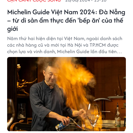
Michelin Guide Việt Nam 2024: Đà Nẵng
– từ di sản ẩm thực đến 'bếp ăn' của thế
giới
Năm thứ hai hiện diện tại Việt Nam, ngoài danh sách
các nhà hàng cũ và mới tại Hà Nội và TP.HCM được
chọn lựa và vinh danh, Michelin Guide lần đầu tiên
đưa Đà Nẵng lên bục danh vọng của “sân chơi” ẩm
thực danh giá bậc nhất toàn cầu.