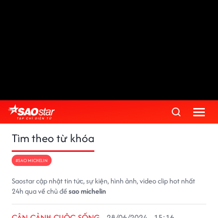
Tìm theo từ khóa
#SAO MICHELIN
Saostar cập nhật tin tức, sự kiện, hình ảnh, video clip hot nhất
24h qua về chủ đề
sao michelin
CẬN CẢNH CUỘC SỐNG
28/06/2024 - 15:16