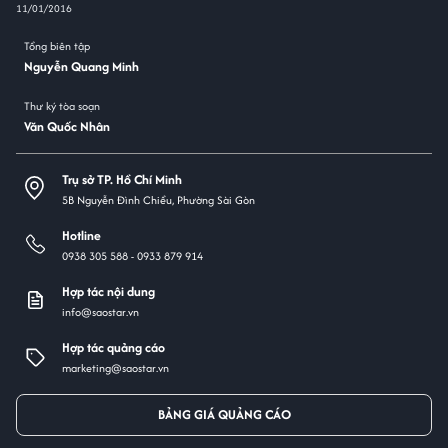
11/01/2016
Tổng biên tập
Nguyễn Quang Minh
Thư ký tòa soạn
Văn Quốc Nhân
Trụ sở TP. Hồ Chí Minh
5B Nguyễn Đình Chiểu, Phường Sài Gòn
Hotline
0938 305 588 -
0933 879 914
Hợp tác nội dung
info@saostar.vn
Hợp tác quảng cáo
marketing@saostar.vn
BẢNG GIÁ QUẢNG CÁO