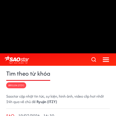
Tìm theo từ khóa
#RYUJIN (ITZY)
Saostar cập nhật tin tức, sự kiện, hình ảnh, video clip hot nhất
24h qua về chủ đề
Ryujin (ITZY)
SAO
19/07/2026 - 16:30