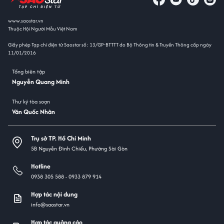
www.saostar.vn
Thuộc Hội Người Mẫu Việt Nam
Giấy phép Tạp chí điện tử Saostar số: 13/GP-BTTTT do Bộ Thông tin & Truyền Thông cấp ngày
11/01/2016
Tổng biên tập
Nguyễn Quang Minh
Thư ký tòa soạn
Văn Quốc Nhân
Trụ sở TP. Hồ Chí Minh
5B Nguyễn Đình Chiểu, Phường Sài Gòn
Hotline
0938 305 588 -
0933 879 914
Hợp tác nội dung
info@saostar.vn
Hợp tác quảng cáo