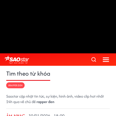
Tìm theo từ khóa
#RAPPER ĐEN
Saostar cập nhật tin tức, sự kiện, hình ảnh, video clip hot nhất
24h qua về chủ đề
rapper đen
ÂM NHẠC
30/01/2026 - 18:00