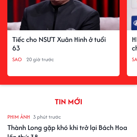
Tiếc cho NSƯT Xuân Hinh ở tuổi
H
63
c
SAO
20 giờ trước
S
TIN MỚI
PHIM ẢNH
3 phút trước
Thành Long gặp khó khi trở lại Bách Hoa
lần thứ 38