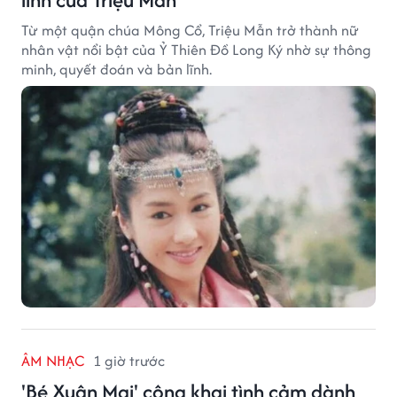
Từ một quận chúa Mông Cổ, Triệu Mẫn trở thành nữ
nhân vật nổi bật của Ỷ Thiên Đồ Long Ký nhờ sự thông
minh, quyết đoán và bản lĩnh.
ÂM NHẠC
1 giờ trước
'Bé Xuân Mai' công khai tình cảm dành