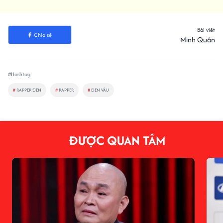
Bài viết
Chia sẻ
Minh Quân
#Hashtag
#
RAPPER ĐEN
#
RAPPER
#
ĐEN VÂU
ĐƯỢC QUAN TÂM