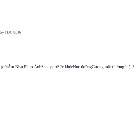
gày 11/01/2016
 giới
Âm Nhạc
Phim Ảnh
Sao sport
Sức khỏe
Học đường
Gương mặt thương hiệu