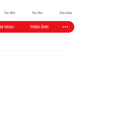
Tin Mới
Tin Hot
Tìm kiếm
M NHẠC
PHIM ẢNH
SAO SPORT