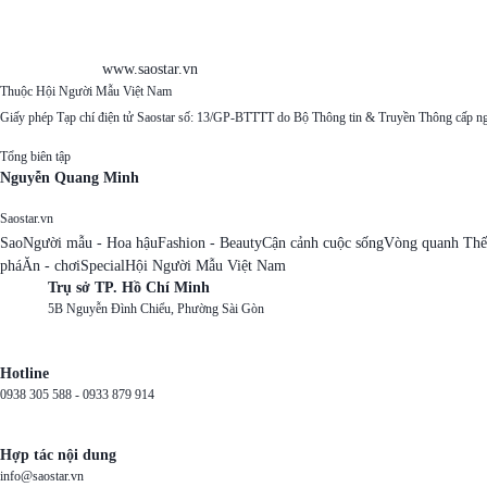
www.saostar.vn
Thuộc Hội Người Mẫu Việt Nam
Giấy phép Tạp chí điện tử Saostar số: 13/GP-BTTTT do Bộ Thông tin & Truyền Thông cấp n
Tổng biên tập
Nguyễn Quang Minh
Saostar.vn
Sao
Người mẫu - Hoa hậu
Fashion - Beauty
Cận cảnh cuộc sống
Vòng quanh Thế
phá
Ăn - chơi
Special
Hội Người Mẫu Việt Nam
Trụ sở TP. Hồ Chí Minh
5B Nguyễn Đình Chiểu, Phường Sài Gòn
Hotline
0938 305 588 -
0933 879 914
Hợp tác nội dung
info@saostar.vn