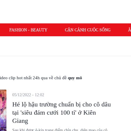
FASHION - BEAUTY
CẬN CẢNH CUỘC SỐNG
Â
 video clip hot nhất 24h qua về chủ đề
quy mô
05/12/2022 - 12:02
Hé lộ hậu trường chuẩn bị cho cô dâu
tại 'siêu đám cưới 100 tỉ' ở Kiên
Giang
Sau khi được ê-kíp trang điểm chỉn chu, diện mạo của cô