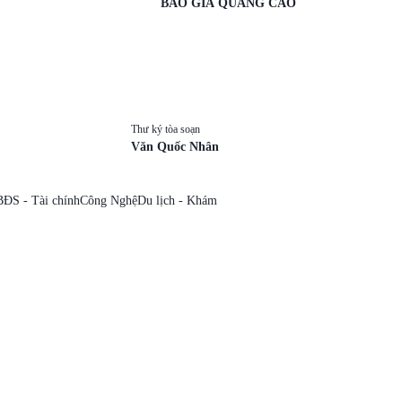
BÁO GIÁ QUẢNG CÁO
Thư ký tòa soạn
Văn Quốc Nhân
BĐS - Tài chính
Công Nghệ
Du lịch - Khám