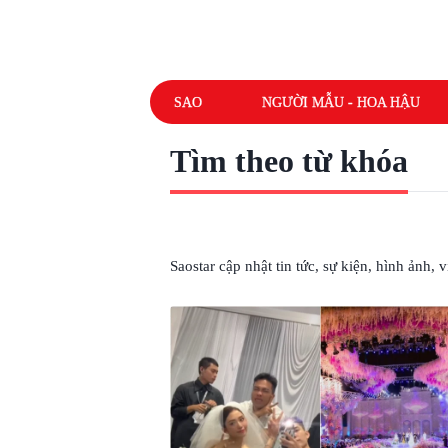
SAO
NGƯỜI MẪU - HOA HẬU
Tìm theo từ khóa
# QUY MÔ
Saostar cập nhật tin tức, sự kiện, hình ảnh,