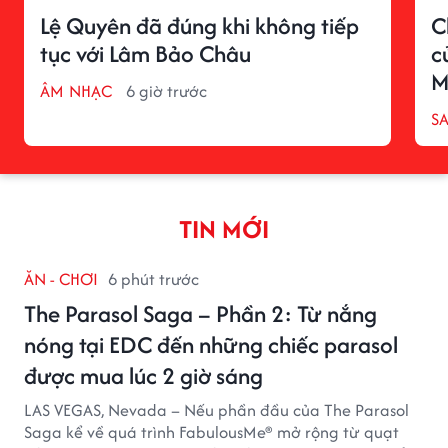
Lệ Quyên đã đúng khi không tiếp
C
tục với Lâm Bảo Châu
c
M
ÂM NHẠC
6 giờ trước
S
TIN MỚI
ĂN - CHƠI
6 phút trước
The Parasol Saga – Phần 2: Từ nắng
nóng tại EDC đến những chiếc parasol
được mua lúc 2 giờ sáng
LAS VEGAS, Nevada – Nếu phần đầu của The Parasol
Saga kể về quá trình FabulousMe® mở rộng từ quạt