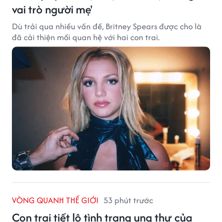
vai trò người mẹ'
Dù trải qua nhiều vấn đề, Britney Spears được cho là
đã cải thiện mối quan hệ với hai con trai.
VÒNG QUANH THẾ GIỚI
53 phút trước
Con trai tiết lộ tình trạng ung thư của