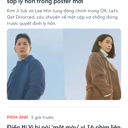
sắp ly hôn trong poster mới
Kim Ji Suk và Lee Min Jung đóng chính trong OK, Let's
Get Divorced, câu chuyện về một cặp vợ chồng đứng
trước quyết định ly hôn.
PHIM ẢNH
1 giờ trước
Điền Hi Vi bị nói 'một màu' vì 16 phim liên