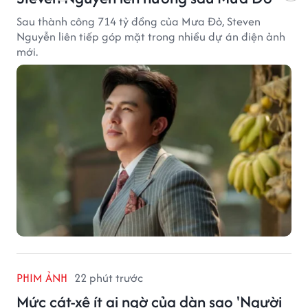
Sau thành công 714 tỷ đồng của Mưa Đỏ, Steven
Nguyễn liên tiếp góp mặt trong nhiều dự án điện ảnh
mới.
PHIM ẢNH
22 phút trước
Mức cát-xê ít ai ngờ của dàn sao 'Người