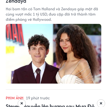
Zendaya
Hai bom tấn có Tom Holland và Zendaya góp mặt đã
cùng vượt mốc 1 tỷ USD, đưa cặp đôi trở thành tâm
điểm phòng vé Hollywood.
PHIM ẢNH
19 phút trước
×
×
Steven Nguyễn lên hương sau Mưa Đỏ