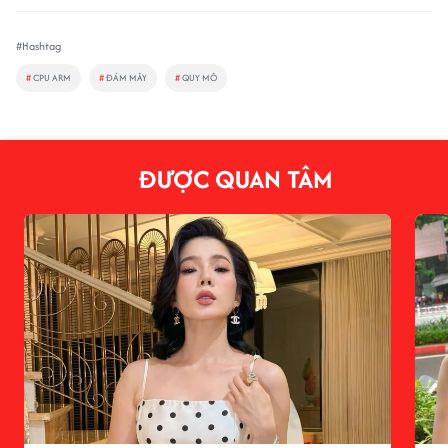
#Hashtag
#
CPU ARM
#
ĐÁM MÂY
#
QUY MÔ
ĐƯỢC QUAN TÂM