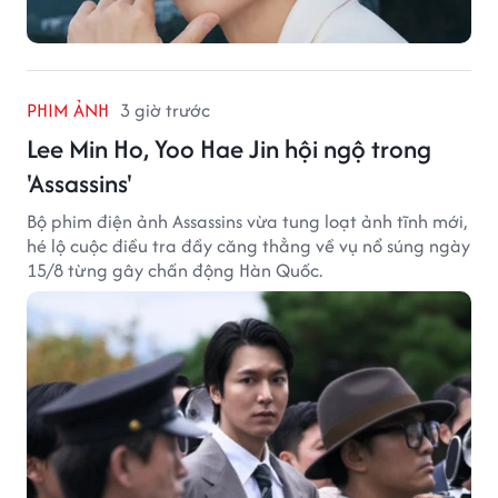
PHIM ẢNH
3 giờ trước
Lee Min Ho, Yoo Hae Jin hội ngộ trong
'Assassins'
Bộ phim điện ảnh Assassins vừa tung loạt ảnh tĩnh mới,
hé lộ cuộc điều tra đầy căng thẳng về vụ nổ súng ngày
15/8 từng gây chấn động Hàn Quốc.