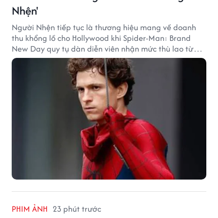
Nhện'
Người Nhện tiếp tục là thương hiệu mang về doanh
thu khổng lồ cho Hollywood khi Spider-Man: Brand
New Day quy tụ dàn diễn viên nhận mức thù lao từ
hàng chục đến hàng trăm tỷ đồng. Thành công phòng
vé của bộ phim cũng giúp nhiều ngôi sao sở hữu khoản
thu nhập đáng mơ ước.
PHIM ẢNH
23 phút trước