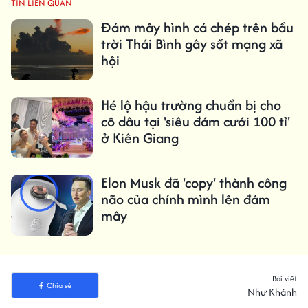
TIN LIÊN QUAN
Đám mây hình cá chép trên bầu
trời Thái Bình gây sốt mạng xã
hội
Hé lộ hậu trường chuẩn bị cho
cô dâu tại 'siêu đám cưới 100 tỉ'
ở Kiên Giang
Elon Musk đã 'copy' thành công
não của chính mình lên đám
mây
Bài viết
Chia sẻ
Như Khánh