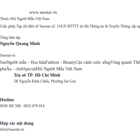
www.saostar.vn
Thuộc Hội Người Mẫu Việt Nam
Giấy phép Tạp chí điện tử Saostar số: 13/GP-BTTTT do Bộ Thông tin & Truyền Thông cấp n
Tổng biên tập
Nguyễn Quang Minh
Saostar.vn
Sao
Người mẫu - Hoa hậu
Fashion - Beauty
Cận cảnh cuộc sống
Vòng quanh Thế
phá
Ăn - chơi
Special
Hội Người Mẫu Việt Nam
Trụ sở TP. Hồ Chí Minh
5B Nguyễn Đình Chiểu, Phường Sài Gòn
Hotline
0938 305 588 -
0933 879 914
Hợp tác nội dung
info@saostar.vn