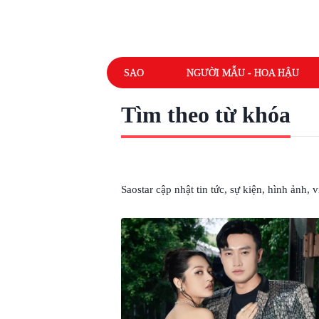
SAO
NGƯỜI MẪU - HOA HẬU
Tìm theo từ khóa
# QUỐC TRƯỜNG BẢO ANH
Saostar cập nhật tin tức, sự kiện, hình ảnh,