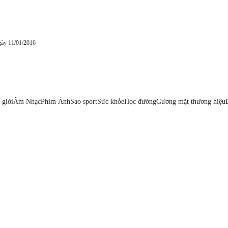
gày 11/01/2016
 giới
Âm Nhạc
Phim Ảnh
Sao sport
Sức khỏe
Học đường
Gương mặt thương hiệu