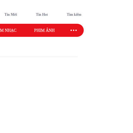
Tin Mới
Tin Hot
Tìm kiếm
M NHẠC
PHIM ẢNH
SAO SPORT