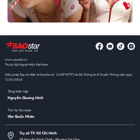
www.saostar.vn
Thuộc Hội Người Mẫu Việt Nam
Giấy phép Tạp chí điện tử Saostar số: 13/GP-BTTTT do Bộ Thông tin & Truyền Thông cấp ngày
11/01/2016
Tổng biên tập
Nguyễn Quang Minh
Thư ký tòa soạn
Văn Quốc Nhân
Trụ sở TP. Hồ Chí Minh
5B Nguyễn Đình Chiểu, Phường Sài Gòn