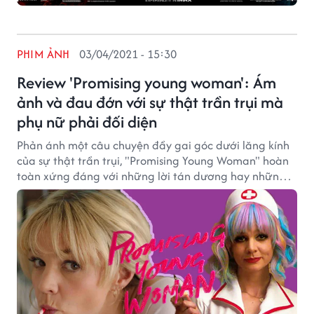
PHIM ẢNH
03/04/2021 - 15:30
Review 'Promising young woman': Ám
ảnh và đau đớn với sự thật trần trụi mà
phụ nữ phải đối diện
Phản ánh một câu chuyện đầy gai góc dưới lăng kính
của sự thật trần trụi, "Promising Young Woman" hoàn
toàn xứng đáng với những lời tán dương hay những
giải thưởng từ khán giả và giới phê bình.