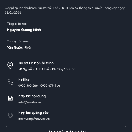
Giấy phép Tạp chí điện tử Saostar số: 13/GP-BTTTT do Bộ Thông tin & Truyền Thông cấp ngày
11/01/2016
Tổng biên tập
Nguyễn Quang Minh
Thư ký tòa soạn
Văn Quốc Nhân
Trụ sở TP. Hồ Chí Minh
5B Nguyễn Đình Chiểu, Phường Sài Gòn
Hotline
0938 305 588 -
0933 879 914
Hợp tác nội dung
info@saostar.vn
Hợp tác quảng cáo
marketing@saostar.vn