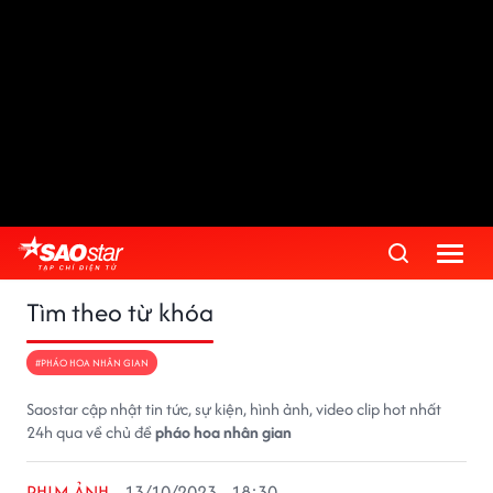
Tìm theo từ khóa
#PHÁO HOA NHÂN GIAN
Saostar cập nhật tin tức, sự kiện, hình ảnh, video clip hot nhất
24h qua về chủ đề
pháo hoa nhân gian
PHIM ẢNH
13/10/2023 - 18:30