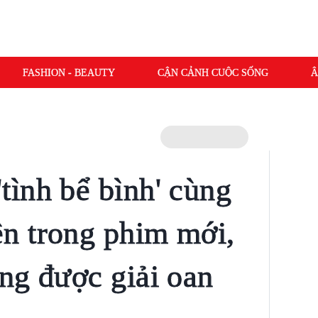
FASHION - BEAUTY
CẬN CẢNH CUỘC SỐNG
Â
ình bể bình' cùng
n trong phim mới,
ng được giải oan