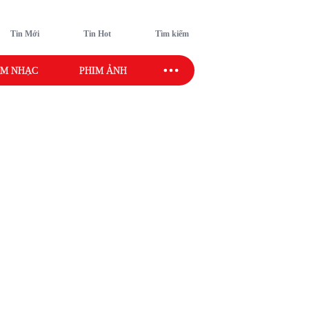
Tin Mới
Tin Hot
Tìm kiếm
M NHẠC
PHIM ẢNH
SAO SPORT