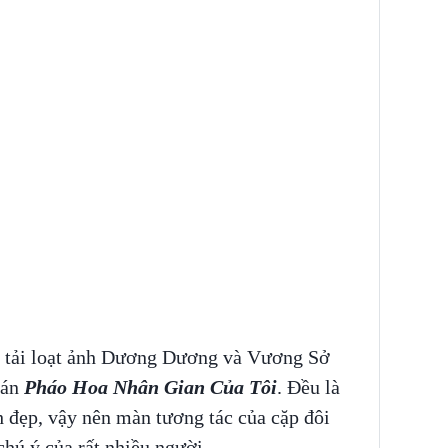
g tải loạt ảnh Dương Dương và Vương Sở
 án
Pháo Hoa Nhân Gian Của Tôi
. Đều là
h đẹp, vậy nên màn tương tác của cặp đôi
hú ý của rất nhiều người.