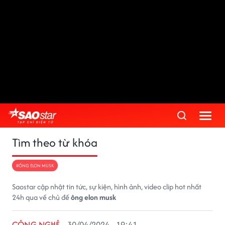
Tìm theo từ khóa
#ÔNG ELON MUSK
Saostar cập nhật tin tức, sự kiện, hình ảnh, video clip hot nhất
24h qua về chủ đề
ông elon musk
CÔNG NGHỆ
30/04/2024 - 19:41