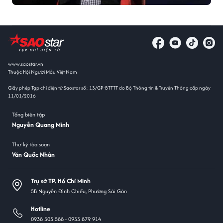
www.saostar.vn
Thuộc Hội Người Mẫu Việt Nam
Giấy phép Tạp chí điện tử Saostar số: 13/GP-BTTTT do Bộ Thông tin & Truyền Thông cấp ngày
11/01/2016
Tổng biên tập
Nguyễn Quang Minh
Thư ký tòa soạn
Văn Quốc Nhân
Trụ sở TP. Hồ Chí Minh
5B Nguyễn Đình Chiểu, Phường Sài Gòn
Hotline
0938 305 588 -
0933 879 914