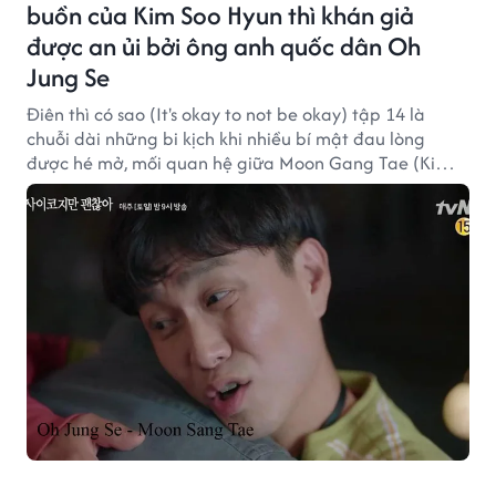
buồn của Kim Soo Hyun thì khán giả
được an ủi bởi ông anh quốc dân Oh
Jung Se
Điên thì có sao (It's okay to not be okay) tập 14 là
chuỗi dài những bi kịch khi nhiều bí mật đau lòng
được hé mở, mối quan hệ giữa Moon Gang Tae (Kim
Soo Hyun) và Ko Moon Young (Seo Ye Ji) ngày càng rạn
nứt, nỗi day dứt về thủ phạm cái chết của mẹ Gang
Tae lại chính là mẹ mình khiến Moon Young mặc cảm
và đẩy xua đuổi tình cảm mà Gang Tae dành cho cô.
Gác lại câu chuyện tình buồn điểm sáng của tập 14 là
Moon Sang Tae (Oh Jung Se) người đàn anh tự kỷ đã
cứu một tập phim buồn bã.