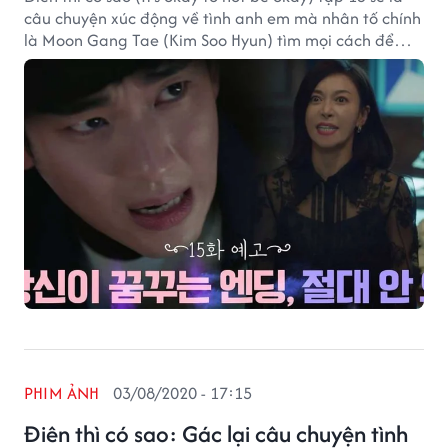
câu chuyện xúc động về tình anh em mà nhân tố chính
là Moon Gang Tae (Kim Soo Hyun) tìm mọi cách để
bảo vệ anh trai mình và người yêu Moon Young (Seo
Ye Ji) trước sự uy hiếp của y tá trưởng Park Haeng Ja
(Jang Joung Nam).
PHIM ẢNH
03/08/2020 - 17:15
Điên thì có sao: Gác lại câu chuyện tình