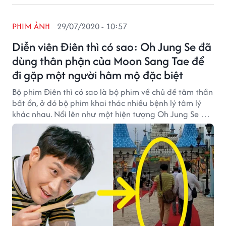
PHIM ẢNH
29/07/2020 - 10:57
Diễn viên Điên thì có sao: Oh Jung Se đã
dùng thân phận của Moon Sang Tae để
đi gặp một người hâm mộ đặc biệt
Bộ phim Điên thì có sao là bộ phim về chủ đề tâm thần
bất ổn, ở đó bộ phim khai thác nhiều bệnh lý tâm lý
khác nhau. Nổi lên như một hiện tượng Oh Jung Se giữ
vai trò là một người anh trai tự kỷ Sang Tae, điều thú
vị là mới đây anh đã dùng thân phận Sang Tae ở
ngoài đời để đi gặp một người đặc biệt