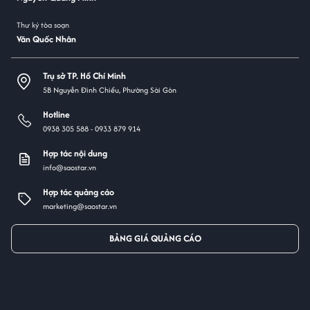
Thư ký tòa soạn
Văn Quốc Nhân
Trụ sở TP. Hồ Chí Minh
5B Nguyễn Đình Chiểu, Phường Sài Gòn
Hotline
0938 305 588 -
0933 879 914
Hợp tác nội dung
info@saostar.vn
Hợp tác quảng cáo
marketing@saostar.vn
BẢNG GIÁ QUẢNG CÁO