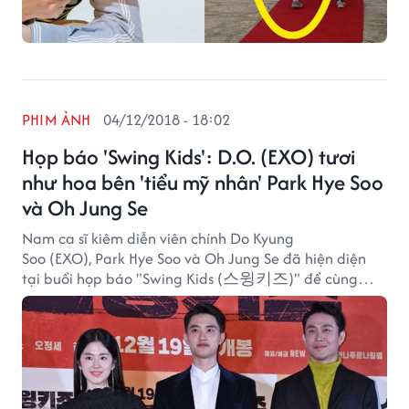
PHIM ẢNH
04/12/2018 - 18:02
Họp báo 'Swing Kids': D.O. (EXO) tươi
như hoa bên 'tiểu mỹ nhân' Park Hye Soo
và Oh Jung Se
Nam ca sĩ kiêm diễn viên chính Do Kyung
Soo (EXO), Park Hye Soo và Oh Jung Se đã hiện diện
tại buổi họp báo "Swing Kids (스윙키즈)" để cùng
chia sẻ một số thông tin trước khi phim chính thức ra
mắt.