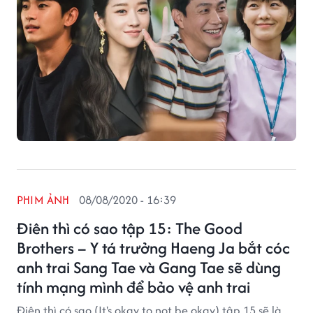
PHIM ẢNH
08/08/2020 - 16:39
Điên thì có sao tập 15: The Good
Brothers – Y tá trưởng Haeng Ja bắt cóc
anh trai Sang Tae và Gang Tae sẽ dùng
tính mạng mình để bảo vệ anh trai
Điên thì có sao (It's okay to not be okay) tập 15 sẽ là