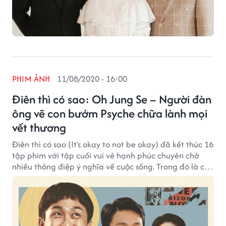
PHIM ẢNH
11/08/2020 - 16:00
Điên thì có sao: Oh Jung Se – Người đàn
ông vẽ con bướm Psyche chữa lành mọi
vết thương
Điên thì có sao (It's okay to not be okay) đã kết thúc 16
tập phim với tập cuối vui vẻ hạnh phúc chuyên chở
nhiều thông điệp ý nghĩa về cuộc sống. Trong đó là cái
kết Happy Ending cho cặp đôi chính Seo Ye Ji và Kim
Soo Hyun, thế nhưng linh hồn của bộ phim lại là người
anh trai tự kỷ Oh Jung Se.