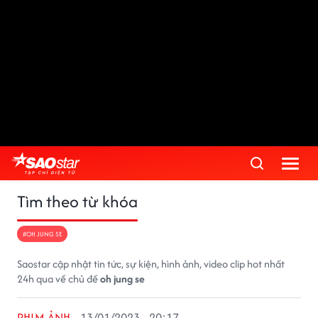
Tìm theo từ khóa
#OH JUNG SE
Saostar cập nhật tin tức, sự kiện, hình ảnh, video clip hot nhất
24h qua về chủ đề
oh jung se
PHIM ẢNH
13/01/2023 - 20:17