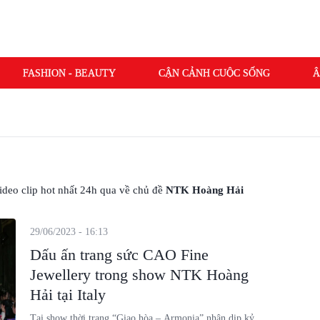
FASHION - BEAUTY
CẬN CẢNH CUỘC SỐNG
Â
 video clip hot nhất 24h qua về chủ đề
NTK Hoàng Hải
29/06/2023 - 16:13
Dấu ấn trang sức CAO Fine
Jewellery trong show NTK Hoàng
Hải tại Italy
Tại show thời trang “Giao hòa – Armonia” nhân dịp kỷ