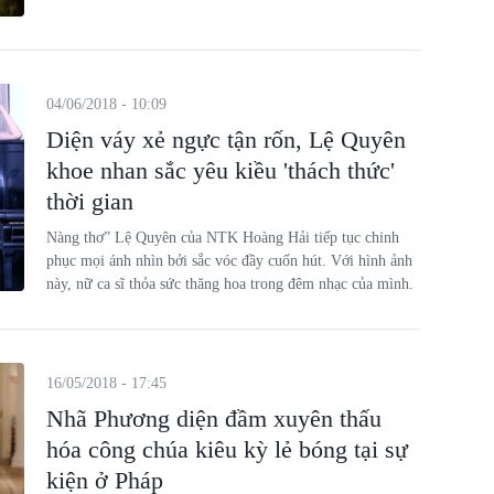
bạn bè thân thiết của anh, vừa để cảm ơn show diễn thành
công tại Cannes, và cũng công bố dự án thời trang tháng 9
tới tại Paris.
04/06/2018 - 10:09
Diện váy xẻ ngực tận rốn, Lệ Quyên
khoe nhan sắc yêu kiều 'thách thức'
thời gian
Nàng thơ” Lệ Quyên của NTK Hoàng Hải tiếp tục chinh
phục mọi ánh nhìn bởi sắc vóc đầy cuốn hút. Với hình ảnh
này, nữ ca sĩ thỏa sức thăng hoa trong đêm nhạc của mình.
16/05/2018 - 17:45
Nhã Phương diện đầm xuyên thấu
hóa công chúa kiêu kỳ lẻ bóng tại sự
kiện ở Pháp