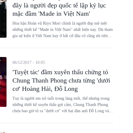
đây là người đẹp quốc tế lập kỷ lục
mặc đầm 'Made in Việt Nam'
Hoa hậu Hoàn vũ Riyo Mori chính là người đẹp mê mệt
những thiết kế "Made in Việt Nam" nhất hiện nay. Dù tham
gia sự kiện ở Việt Nam hay ở bất cứ đâu cô cũng ưu tiên
chọn những chiếc đầm dạ hội từ các nhà tạo mốt Việt.
06/12/2017 - 10:05
'Tuyệt tác' đầm xuyên thấu chứng tỏ
Chung Thanh Phong chưa từng 'dưới
cơ' Hoàng Hải, Đỗ Long
Tuy là người em trẻ tuổi trong làng mốt, thế nhưng trong
những thiết kế xuyên thấu gợi cảm, Chung Thanh Phong
chưa bao giờ tỏ ra "dưới cơ" với hai đàn anh Đỗ Long và
Hoàng Hải.