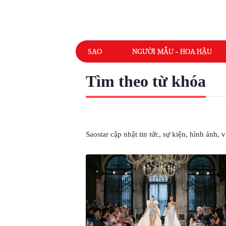
SAO
NGƯỜI MẪU - HOA HẬU
Tìm theo từ khóa
# NTK HOÀNG HẢI
Saostar cập nhật tin tức, sự kiện, hình ảnh,