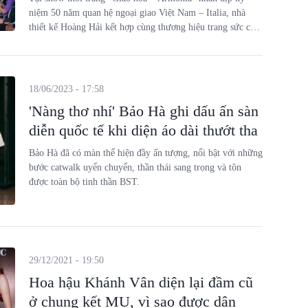
niệm 50 năm quan hệ ngoại giao Việt Nam – Italia, nhà
thiết kế Hoàng Hải kết hợp cùng thương hiệu trang sức cao
cấp của Việt Nam - CAO Fine Jewellery đã mang đến màn
trình diễn mãn nhãn, thăng hoa của thời trang và trang sức
cao cấp Việt, góp phần tôn vinh và giới thiệu vẻ đẹp Việt
vươn tầm thế giới.
18/06/2023 - 17:58
'Nàng thơ nhí' Bảo Hà ghi dấu ấn sàn
diễn quốc tế khi diện áo dài thướt tha
Bảo Hà đã có màn thể hiện đầy ấn tượng, nổi bật với những
bước catwalk uyển chuyển, thần thái sang trọng và tôn
được toàn bộ tinh thần BST.
29/12/2021 - 19:50
Hoa hậu Khánh Vân diện lại đầm cũ
ở chung kết MU, vì sao được dân