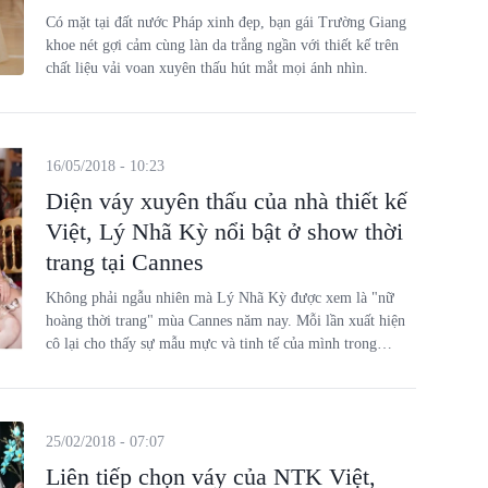
Có mặt tại đất nước Pháp xinh đẹp, bạn gái Trường Giang
khoe nét gợi cảm cùng làn da trắng ngần với thiết kế trên
chất liệu vải voan xuyên thấu hút mắt mọi ánh nhìn.
16/05/2018 - 10:23
Diện váy xuyên thấu của nhà thiết kế
Việt, Lý Nhã Kỳ nổi bật ở show thời
trang tại Cannes
Không phải ngẫu nhiên mà Lý Nhã Kỳ được xem là "nữ
hoàng thời trang" mùa Cannes năm nay. Mỗi lần xuất hiện
cô lại cho thấy sự mẫu mực và tinh tế của mình trong
phong cách thời trang mới.
25/02/2018 - 07:07
Liên tiếp chọn váy của NTK Việt,