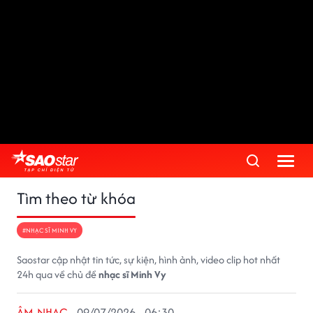
Tìm theo từ khóa
#NHẠC SĨ MINH VY
Saostar cập nhật tin tức, sự kiện, hình ảnh, video clip hot nhất
24h qua về chủ đề
nhạc sĩ Minh Vy
ÂM NHẠC
09/07/2026 - 06:30