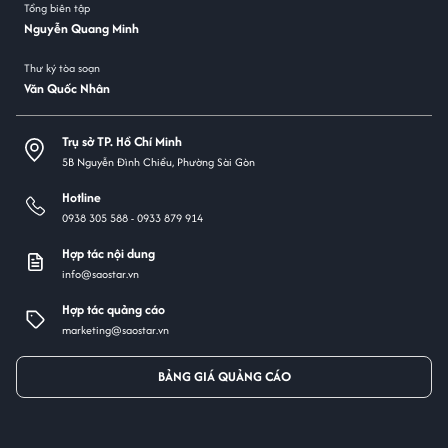
Tổng biên tập
Nguyễn Quang Minh
Thư ký tòa soạn
Văn Quốc Nhân
Trụ sở TP. Hồ Chí Minh
5B Nguyễn Đình Chiểu, Phường Sài Gòn
Hotline
0938 305 588 -
0933 879 914
Hợp tác nội dung
info@saostar.vn
Hợp tác quảng cáo
marketing@saostar.vn
BẢNG GIÁ QUẢNG CÁO