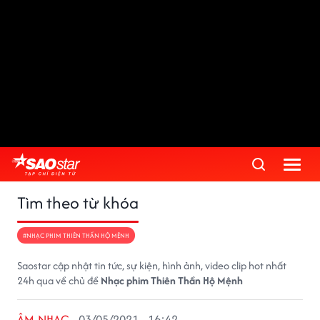
Tìm theo từ khóa
#NHẠC PHIM THIÊN THẦN HỘ MỆNH
Saostar cập nhật tin tức, sự kiện, hình ảnh, video clip hot nhất
24h qua về chủ đề
Nhạc phim Thiên Thần Hộ Mệnh
ÂM NHẠC
03/05/2021 - 16:42