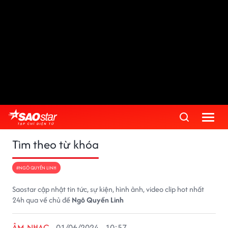
Tìm theo từ khóa
#NGÔ QUYỀN LINH
Saostar cập nhật tin tức, sự kiện, hình ảnh, video clip hot nhất
24h qua về chủ đề
Ngô Quyền Linh
ÂM NHẠC
01/06/2024 - 10:57