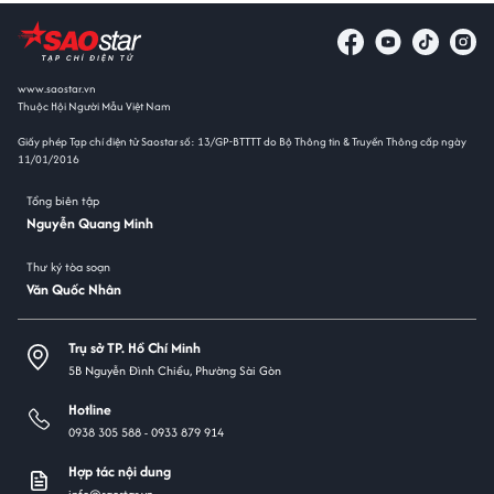
www.saostar.vn
Thuộc Hội Người Mẫu Việt Nam
Giấy phép Tạp chí điện tử Saostar số: 13/GP-BTTTT do Bộ Thông tin & Truyền Thông cấp ngày
11/01/2016
Tổng biên tập
Nguyễn Quang Minh
Thư ký tòa soạn
Văn Quốc Nhân
Trụ sở TP. Hồ Chí Minh
5B Nguyễn Đình Chiểu, Phường Sài Gòn
Hotline
0938 305 588 -
0933 879 914
Hợp tác nội dung