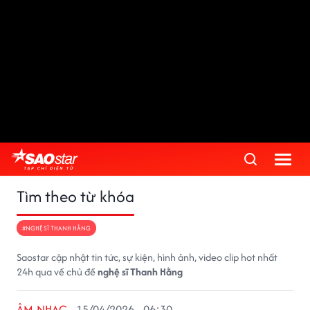
Tìm theo từ khóa
#NGHỆ SĨ THANH HẰNG
Saostar cập nhật tin tức, sự kiện, hình ảnh, video clip hot nhất
24h qua về chủ đề
nghệ sĩ Thanh Hằng
ÂM NHẠC
15/04/2026 - 06:30