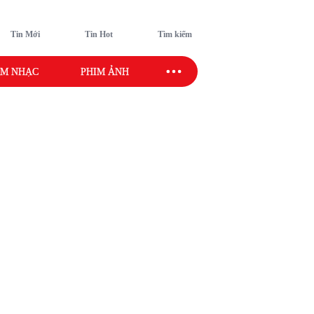
Tin Mới
Tin Hot
Tìm kiếm
M NHẠC
PHIM ẢNH
SAO SPORT