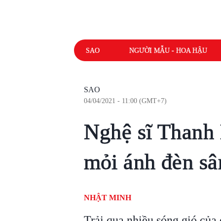
SAO
NGƯỜI MẪU - HOA HẬU
SAO
04/04/2021 - 11:00 (GMT+7)
Nghệ sĩ Thanh
mỏi ánh đèn sân
NHẬT MINH
Trải qua nhiều sóng gió của