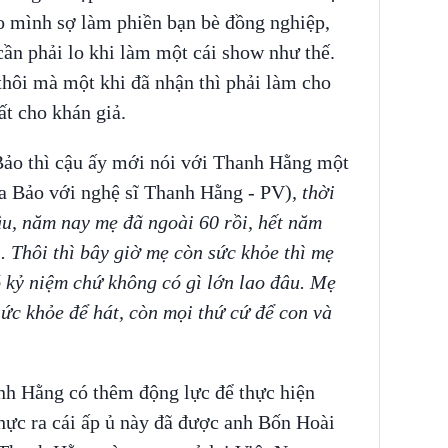
do mình sợ làm phiền bạn bè đồng nghiệp,
cần phải lo khi làm một cái show như thế.
thôi mà một khi đã nhận thì phải làm cho
ất cho khán giả.
Bảo thì cậu ấy mới nói với Thanh Hằng một
a Bảo với nghệ sĩ Thanh Hằng - PV)
, thời
u, năm nay mẹ đã ngoài 60 rồi, hết năm
 Thôi thì bây giờ mẹ còn sức khỏe thì mẹ
ó kỷ niệm chứ không có gì lớn lao đâu. Mẹ
sức khỏe để hát, còn mọi thứ cứ để con và
anh Hằng có thêm động lực để thực hiện
hực ra cái ấp ủ này đã được anh Bốn Hoài