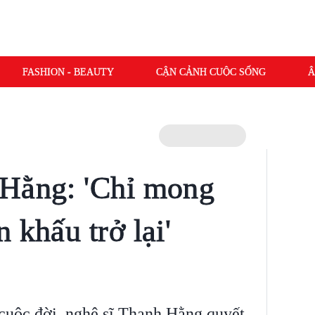
FASHION - BEAUTY
CẬN CẢNH CUỘC SỐNG
Â
 Hằng: 'Chỉ mong
 khấu trở lại'
 cuộc đời, nghệ sĩ Thanh Hằng quyết