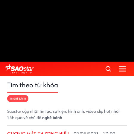
Tìm theo từ khóa
#NGHỀ BÁNH
Saostar cập nhật tin tức, sự kiện, hình ảnh, video clip hot nhất
24h qua về chủ đề
nghề bánh
GƯƠNG MẶT THƯƠNG HIỆU
02/03/2023 - 17:00