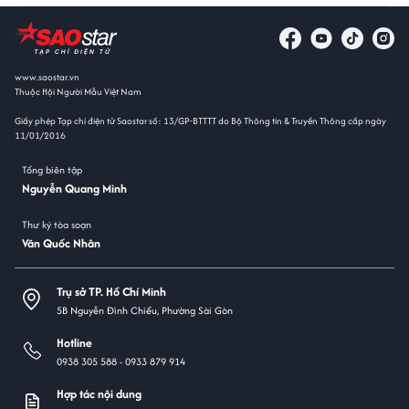
www.saostar.vn
Thuộc Hội Người Mẫu Việt Nam
Giấy phép Tạp chí điện tử Saostar số: 13/GP-BTTTT do Bộ Thông tin & Truyền Thông cấp ngày
11/01/2016
Tổng biên tập
Nguyễn Quang Minh
Thư ký tòa soạn
Văn Quốc Nhân
Trụ sở TP. Hồ Chí Minh
5B Nguyễn Đình Chiểu, Phường Sài Gòn
Hotline
0938 305 588 -
0933 879 914
Hợp tác nội dung