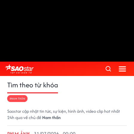
Tìm theo từ khóa
#NAM THẦN
Saostar cập nhật tin tức, sự kiện, hình ảnh, video clip hot nhất
24h qua về chủ đề
Nam thần
PHIM ẢNH
31/07/2026 - 00:00