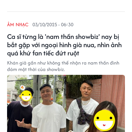
ÂM NHẠC
03/10/2025 - 06:30
Ca sĩ từng là 'nam thần showbiz' nay bị
bắt gặp với ngoại hình già nua, nhìn ảnh
quá khứ fan tiếc đứt ruột
Khán giả gần như không thể nhận ra nam thần đình
đám một thời của showbiz.