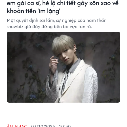
em gái ca sĩ, hé lộ chi tiết gây xôn xao về
khoản tiền 'im lặng'
Một quyết định sai lầm, sự nghiệp của nam thần
showbiz giờ đây đứng bên bờ vực tan rã.
ÂM NHẠC
03/10/2025 - 10:30