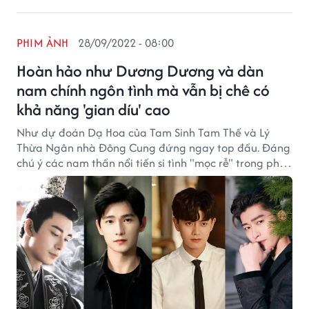
PHIM ẢNH
28/09/2022 - 08:00
Hoàn hảo như Dương Dương và dàn
nam chính ngôn tình mà vẫn bị chê có
khả năng 'gian díu' cao
Như dự đoán Dạ Hoa của Tam Sinh Tam Thế và Lý
Thừa Ngân nhà Đông Cung đứng ngay top đầu. Đáng
chú ý các nam thần nổi tiến si tình "mọc rễ" trong phim
là Vu Đồ (Dương Dương), Hà Dĩ Thâm (Chung Hán
Lương), hay Châu Sinh Thần (Nhậm Gia Luân) cũng bị
netizen điểm tên.