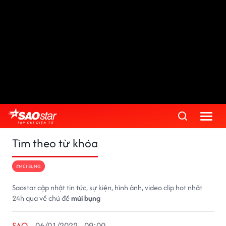
Tìm theo từ khóa
#MÚI BỤNG
Saostar cập nhật tin tức, sự kiện, hình ảnh, video clip hot nhất
24h qua về chủ đề
múi bụng
SAO
06/01/2022 - 09:00