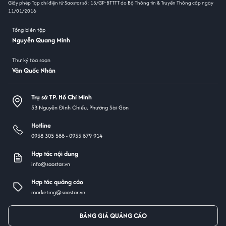
Giấy phép Tạp chí điện tử Saostar số: 13/GP-BTTTT do Bộ Thông tin & Truyền Thông cấp ngày
11/01/2016
Tổng biên tập
Nguyễn Quang Minh
Thư ký tòa soạn
Văn Quốc Nhân
Trụ sở TP. Hồ Chí Minh
5B Nguyễn Đình Chiểu, Phường Sài Gòn
Hotline
0938 305 588 -
0933 879 914
Hợp tác nội dung
info@saostar.vn
Hợp tác quảng cáo
marketing@saostar.vn
BẢNG GIÁ QUẢNG CÁO