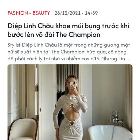
FASHION - BEAUTY
28/12/2021 - 14:59
Diệp Linh Châu khoe múi bụng trước khi
bước lên võ đài The Champion
Stylist Diệp Linh Châu là một trong những gương mặt
nữ sẽ xuất hiện tại The Champion. Vừa qua, cô nàng
đã phải cách ly tại nhà vì nhiễm covid19. Nhưng Linh
Châu vẫn tích cực sinh hoạt, và tập luyện tại nhà
chuẩn bị cho ngày lên võ đài.