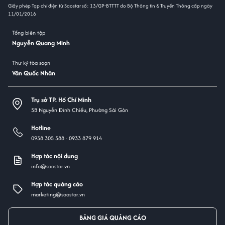
Giấy phép Tạp chí điện tử Saostar số: 13/GP-BTTTT do Bộ Thông tin & Truyền Thông cấp ngày
11/01/2016
Tổng biên tập
Nguyễn Quang Minh
Thư ký tòa soạn
Văn Quốc Nhân
Trụ sở TP. Hồ Chí Minh
5B Nguyễn Đình Chiểu, Phường Sài Gòn
Hotline
0938 305 588 -
0933 879 914
Hợp tác nội dung
info@saostar.vn
Hợp tác quảng cáo
marketing@saostar.vn
BẢNG GIÁ QUẢNG CÁO