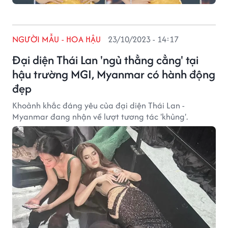
NGƯỜI MẪU - HOA HẬU
23/10/2023 - 14:17
Đại diện Thái Lan 'ngủ thẳng cẳng' tại
hậu trường MGI, Myanmar có hành động
đẹp
Khoảnh khắc đáng yêu của đại diện Thái Lan -
Myanmar đang nhận về lượt tương tác 'khủng'.