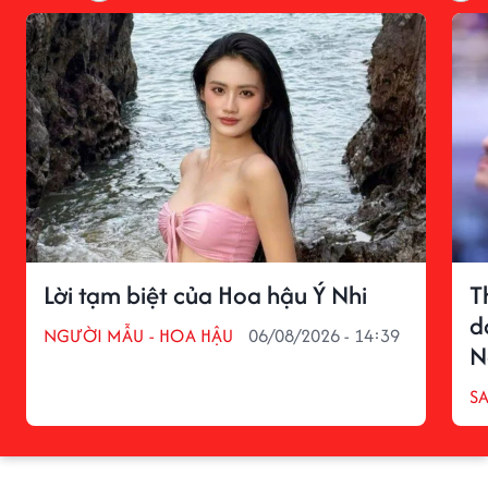
Lời tạm biệt của Hoa hậu Ý Nhi
T
d
NGƯỜI MẪU - HOA HẬU
06/08/2026 - 14:39
N
S