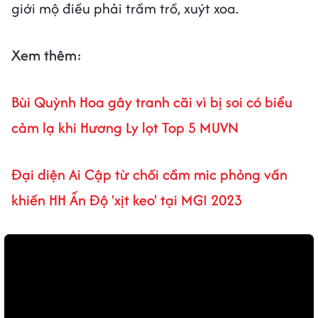
giới mộ điều phải trầm trồ, xuýt xoa.
Xem thêm:
Bùi Quỳnh Hoa gây tranh cãi vì bị soi có biểu
cảm lạ khi Hương Ly lọt Top 5 MUVN
Đại diện Ai Cập từ chối cầm mic phỏng vấn
khiến HH Ấn Độ 'xịt keo' tại MGI 2023