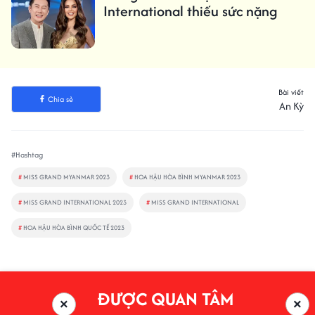
International thiếu sức nặng
Bài viết
Chia sẻ
An Kỳ
#Hashtag
#
MISS GRAND MYANMAR 2023
#
HOA HẬU HÒA BÌNH MYANMAR 2023
#
MISS GRAND INTERNATIONAL 2023
#
MISS GRAND INTERNATIONAL
#
HOA HẬU HÒA BÌNH QUỐC TẾ 2023
ĐƯỢC QUAN TÂM
×
×