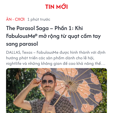
TIN MỚI
ĂN - CHƠI
1 phút trước
The Parasol Saga – Phần 1: Khi
FabulousMe® mở rộng từ quạt cầm tay
sang parasol
DALLAS, Texas – FabulousMe được hình thành với định
hướng phát triển các sản phẩm dành cho lễ hội,
nightlife và những không gian đề cao khả năng thể
hiện bản thân. Trong quá trình xây dựng thương hiệu,
quạt cầm tay trở thành dòng sản phẩm tạo được
thành công ban đầu, giúp FabulousMe từng bước mở
rộng mức độ hiện diện trên thị trường.