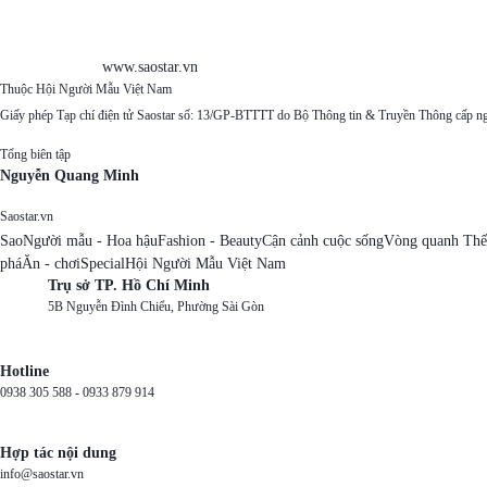
www.saostar.vn
Thuộc Hội Người Mẫu Việt Nam
Giấy phép Tạp chí điện tử Saostar số: 13/GP-BTTTT do Bộ Thông tin & Truyền Thông cấp n
Tổng biên tập
Nguyễn Quang Minh
Saostar.vn
Sao
Người mẫu - Hoa hậu
Fashion - Beauty
Cận cảnh cuộc sống
Vòng quanh Thế
phá
Ăn - chơi
Special
Hội Người Mẫu Việt Nam
Trụ sở TP. Hồ Chí Minh
5B Nguyễn Đình Chiểu, Phường Sài Gòn
Hotline
0938 305 588 -
0933 879 914
Hợp tác nội dung
info@saostar.vn