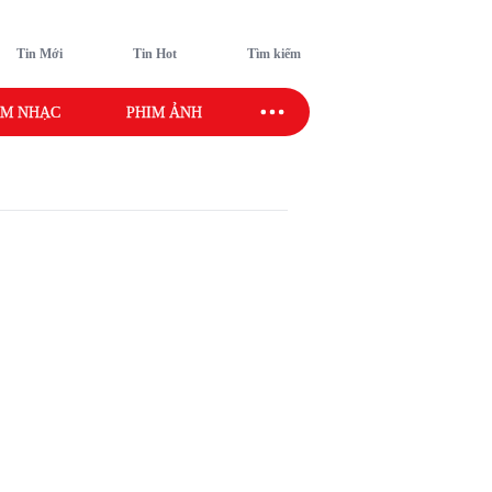
Tin Mới
Tin Hot
Tìm kiếm
M NHẠC
PHIM ẢNH
SAO SPORT