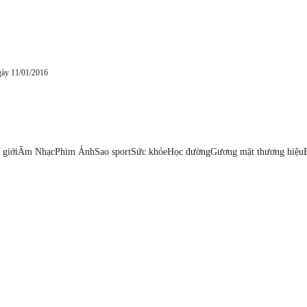
gày 11/01/2016
 giới
Âm Nhạc
Phim Ảnh
Sao sport
Sức khỏe
Học đường
Gương mặt thương hiệu