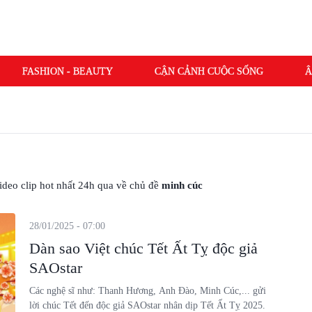
FASHION - BEAUTY
CẬN CẢNH CUỘC SỐNG
Â
 video clip hot nhất 24h qua về chủ đề
minh cúc
28/01/2025 - 07:00
Dàn sao Việt chúc Tết Ất Tỵ độc giả
SAOstar
Các nghệ sĩ như: Thanh Hương, Anh Đào, Minh Cúc,... gửi
lời chúc Tết đến độc giả SAOstar nhân dịp Tết Ất Tỵ 2025.