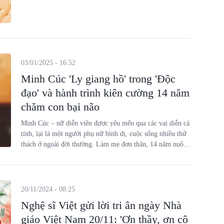
03/01/2025 - 16:52
Minh Cúc 'Ly giang hồ' trong 'Độc
đạo' và hành trình kiên cường 14 năm
chăm con bại não
Minh Cúc – nữ diễn viên được yêu mến qua các vai diễn cá
tính, lại là một người phụ nữ bình dị, cuộc sống nhiều thử
thách ở ngoài đời thường. Làm mẹ đơn thân, 14 năm nuôi
con gái mắc bệnh não, hành trình vượt qua khó khăn của cô
là một câu chuyện đầy cảm hứng, giống như loài hoa nở
trên đá - kiên cường, bền bỉ và tràn đầy nghị lực sống.
20/11/2024 - 08:25
Nghệ sĩ Việt gửi lời tri ân ngày Nhà
giáo Việt Nam 20/11: 'Ơn thầy, ơn cô