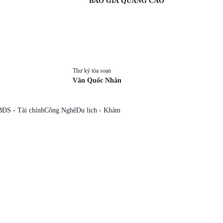
BÁO GIÁ QUẢNG CÁO
Thư ký tòa soạn
Văn Quốc Nhân
BĐS - Tài chính
Công Nghệ
Du lịch - Khám