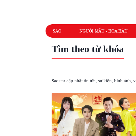
SAO
NGƯỜI MẪU - HOA HẬU
Tìm theo từ khóa
# MINH CÚC
Saostar cập nhật tin tức, sự kiện, hình ảnh,