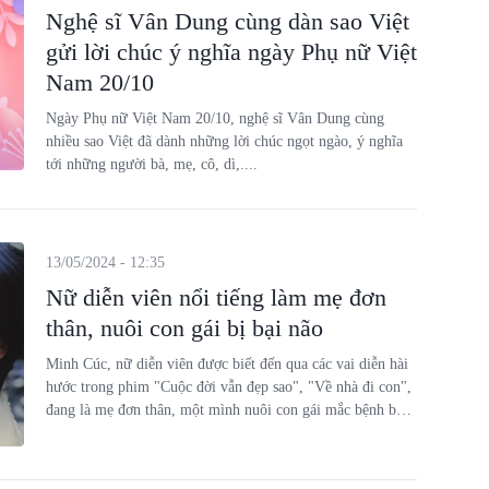
Nghệ sĩ Vân Dung cùng dàn sao Việt
gửi lời chúc ý nghĩa ngày Phụ nữ Việt
Nam 20/10
Ngày Phụ nữ Việt Nam 20/10, nghệ sĩ Vân Dung cùng
nhiều sao Việt đã dành những lời chúc ngọt ngào, ý nghĩa
tới những người bà, mẹ, cô, dì,....
13/05/2024 - 12:35
Nữ diễn viên nổi tiếng làm mẹ đơn
thân, nuôi con gái bị bại não
Minh Cúc, nữ diễn viên được biết đến qua các vai diễn hài
hước trong phim "Cuộc đời vẫn đẹp sao", "Về nhà đi con",
đang là mẹ đơn thân, một mình nuôi con gái mắc bệnh bại
não. Cuộc sống của cô gặp nhiều khó khăn, vất vả nhưng
luôn tràn đầy tình yêu thương dành cho con gái.